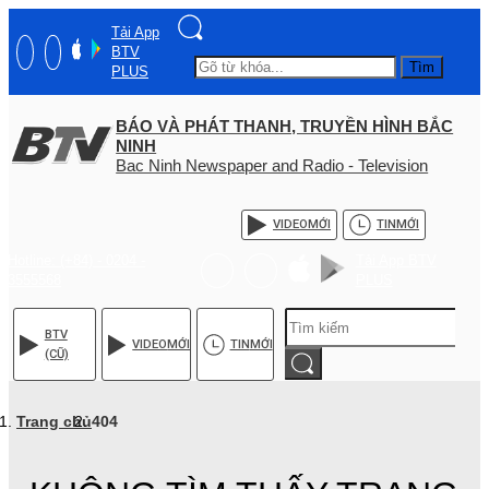
Tải App
BTV
Tìm
PLUS
BÁO VÀ PHÁT THANH, TRUYỀN HÌNH BẮC
NINH
Bac Ninh Newspaper and Radio - Television
VIDEO
MỚI
TIN
MỚI
Hotline: (+84) - 0204 -
Tải App BTV
3555568
PLUS
BTV
VIDEO
MỚI
TIN
MỚI
(CŨ)
Trang chủ
404