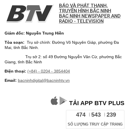
BÁO VÀ PHÁT THANH,
TRUYỀN HÌNH BẮC NINH
BAC NINH NEWSPAPER AND
RADIO - TELEVISION
Giám đốc: Nguyễn Trung Hiền
Tòa soạn:
Trụ sở chính: Đường Võ Nguyên Giáp, phường Đa
Mai, tỉnh Bắc Ninh.
Trụ sở 2: số 49 Đường Nguyễn Văn Cừ, phường Bắc
Giang, tỉnh Bắc Ninh
Điện thoại:
(+84) - 0204 - 3854404
Email:
bacninhdigital@bacninhtv.vn
TẢI APP BTV PLUS
474
543
239
SỐ LƯỢNG TRUY CẬP TRANG