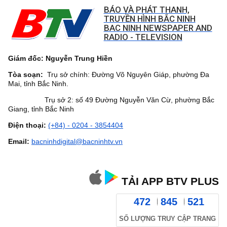
BÁO VÀ PHÁT THANH,
TRUYỀN HÌNH BẮC NINH
BAC NINH NEWSPAPER AND
RADIO - TELEVISION
Giám đốc: Nguyễn Trung Hiền
Tòa soạn:
Trụ sở chính: Đường Võ Nguyên Giáp, phường Đa
Mai, tỉnh Bắc Ninh.
Trụ sở 2: số 49 Đường Nguyễn Văn Cừ, phường Bắc
Giang, tỉnh Bắc Ninh
Điện thoại:
(+84) - 0204 - 3854404
Email:
bacninhdigital@bacninhtv.vn
TẢI APP BTV PLUS
472
845
521
SỐ LƯỢNG TRUY CẬP TRANG