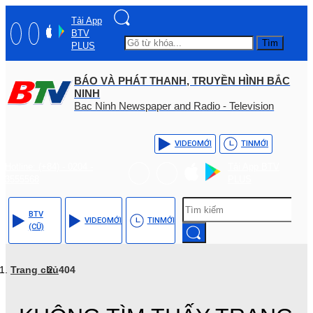
Tải App
BTV
Tìm
PLUS
BÁO VÀ PHÁT THANH, TRUYỀN HÌNH BẮC
NINH
Bac Ninh Newspaper and Radio - Television
VIDEO
MỚI
TIN
MỚI
Hotline: (+84) - 0204 -
Tải App BTV
3555568
PLUS
BTV
VIDEO
MỚI
TIN
MỚI
(CŨ)
Trang chủ
404