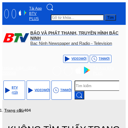
Tải App
BTV
Tìm
PLUS
BÁO VÀ PHÁT THANH, TRUYỀN HÌNH BẮC
NINH
Bac Ninh Newspaper and Radio - Television
VIDEO
MỚI
TIN
MỚI
Hotline: (+84) - 0204 -
Tải App BTV
3555568
PLUS
BTV
VIDEO
MỚI
TIN
MỚI
(CŨ)
Trang chủ
404