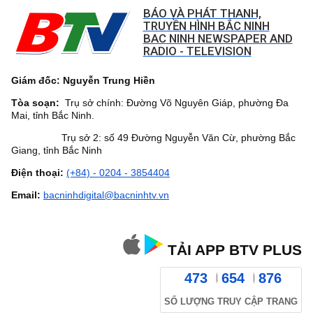
BÁO VÀ PHÁT THANH,
TRUYỀN HÌNH BẮC NINH
BAC NINH NEWSPAPER AND
RADIO - TELEVISION
Giám đốc: Nguyễn Trung Hiền
Tòa soạn:
Trụ sở chính: Đường Võ Nguyên Giáp, phường Đa
Mai, tỉnh Bắc Ninh.
Trụ sở 2: số 49 Đường Nguyễn Văn Cừ, phường Bắc
Giang, tỉnh Bắc Ninh
Điện thoại:
(+84) - 0204 - 3854404
Email:
bacninhdigital@bacninhtv.vn
TẢI APP BTV PLUS
473
654
876
SỐ LƯỢNG TRUY CẬP TRANG