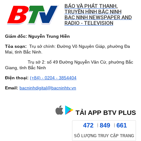
BÁO VÀ PHÁT THANH,
TRUYỀN HÌNH BẮC NINH
BAC NINH NEWSPAPER AND
RADIO - TELEVISION
Giám đốc: Nguyễn Trung Hiền
Tòa soạn:
Trụ sở chính: Đường Võ Nguyên Giáp, phường Đa
Mai, tỉnh Bắc Ninh.
Trụ sở 2: số 49 Đường Nguyễn Văn Cừ, phường Bắc
Giang, tỉnh Bắc Ninh
Điện thoại:
(+84) - 0204 - 3854404
Email:
bacninhdigital@bacninhtv.vn
TẢI APP BTV PLUS
472
849
661
SỐ LƯỢNG TRUY CẬP TRANG