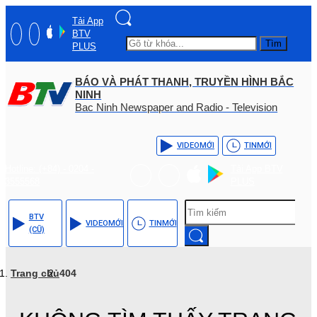
Tải App
BTV
Tìm
PLUS
BÁO VÀ PHÁT THANH, TRUYỀN HÌNH BẮC
NINH
Bac Ninh Newspaper and Radio - Television
VIDEO
MỚI
TIN
MỚI
Hotline: (+84) - 0204 -
Tải App BTV
3555568
PLUS
BTV
VIDEO
MỚI
TIN
MỚI
(CŨ)
Trang chủ
404