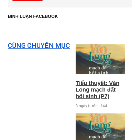
BÌNH LUẬN FACEBOOK
CÙNG CHUYÊN MỤC
Tiểu thuyết: Văn
Long mạch đất
hồi sinh (P7)
3 ngày trước
144