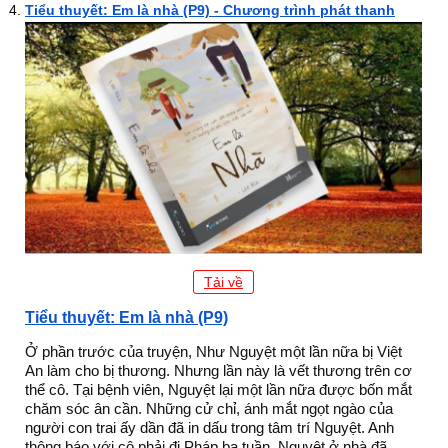
Tiểu thuyết: Em là nhà (P9) - Chương trình phát thanh
Tải về
Tiểu thuyết: Em là nhà (P9)
Ở phần trước của truyện, Như Nguyệt một lần nữa bị Việt
An làm cho bị thương. Nhưng lần này là vết thương trên cơ
thể cô. Tại bệnh viên, Nguyệt lại một lần nữa được bốn mắt
chăm sóc ân cần. Những cử chỉ, ánh mắt ngọt ngào của
người con trai ấy dần đã in dấu trong tâm trí Nguyệt. Anh
thông báo với cô phải đi Pháp ba tuần, Nguyệt ở nhà đã