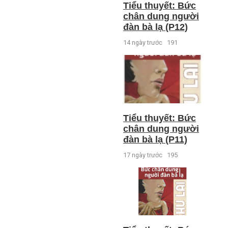
Tiểu thuyết: Bức
chân dung người
đàn bà lạ (P12)
14 ngày trước
191
Tiểu thuyết: Bức
chân dung người
đàn bà lạ (P11)
17 ngày trước
195