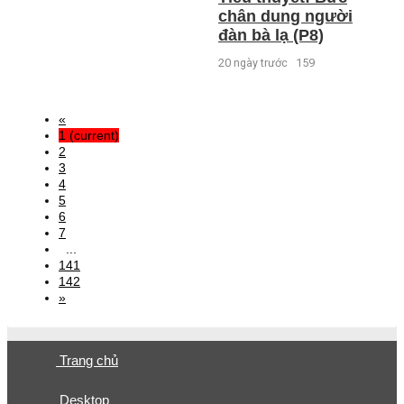
chân dung người
đàn bà lạ (P8)
20 ngày trước
159
«
1
(current)
2
3
4
5
6
7
...
141
142
»
Trang chủ
Desktop