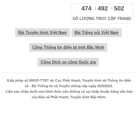
474
492
502
SỐ LƯỢNG TRUY CẬP TRANG
Đài Truyền hình Việt Nam
Đài Tiếng nói Việt Nam
Cổng Thông tin điện tử tỉnh Bắc Ninh
Cổng Dịch vụ công Quốc gia
Giấy phép số 80/GP-TTĐT do Cục Phát thanh, Truyền hình và Thông tin điện
tử - Bộ Thông tin và Truyền thông cấp ngày 25/5/2022.
Cấm sao chép dưới mọi hình thức nếu không có sự chấp thuận bằng văn bản
của Báo và Phát thanh, Truyền hình Bắc Ninh.