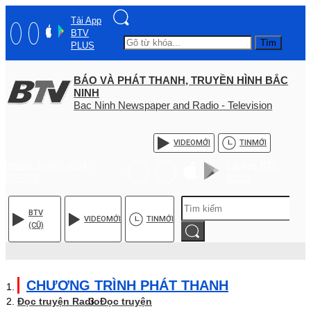
Tải App
BTV
Tìm
PLUS
BÁO VÀ PHÁT THANH, TRUYỀN HÌNH BẮC
NINH
Bac Ninh Newspaper and Radio - Television
VIDEO
MỚI
TIN
MỚI
Hotline: (+84) - 0204 -
Tải App BTV
3555568
PLUS
BTV
VIDEO
MỚI
TIN
MỚI
(CŨ)
CHƯƠNG TRÌNH PHÁT THANH
Đọc truyện Radio
Đọc truyện