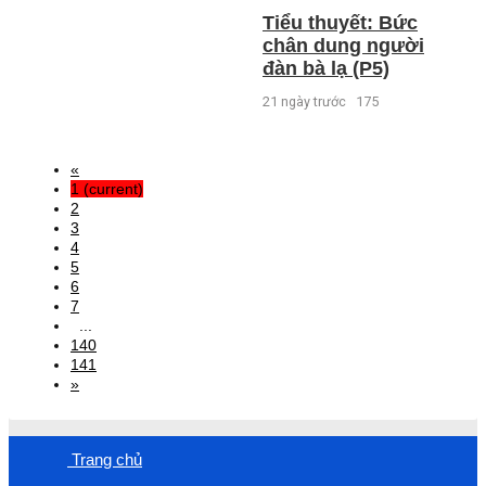
Tiểu thuyết: Bức
chân dung người
đàn bà lạ (P5)
21 ngày trước
175
«
1
(current)
2
3
4
5
6
7
...
140
141
»
Trang chủ