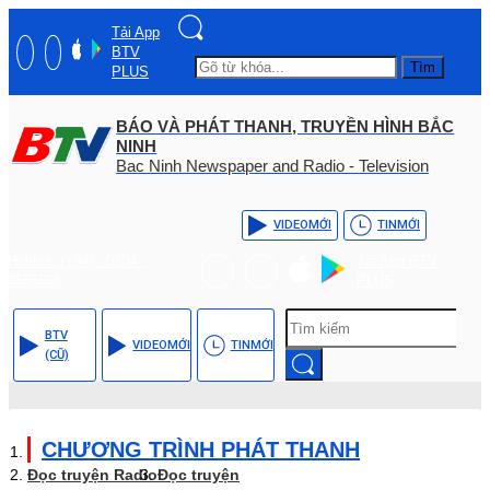
Tải App
BTV
Tìm
PLUS
BÁO VÀ PHÁT THANH, TRUYỀN HÌNH BẮC
NINH
Bac Ninh Newspaper and Radio - Television
VIDEO
MỚI
TIN
MỚI
Hotline: (+84) - 0204 -
Tải App BTV
3555568
PLUS
BTV
VIDEO
MỚI
TIN
MỚI
(CŨ)
CHƯƠNG TRÌNH PHÁT THANH
Đọc truyện Radio
Đọc truyện