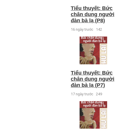
Tiểu thuyết: Bức
chân dung người
đàn bà lạ (P8)
16 ngày trước
142
Tiểu thuyết: Bức
chân dung người
đàn bà lạ (P7)
17 ngày trước
249