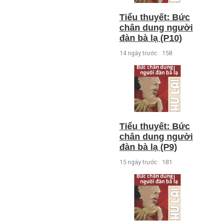
Tiểu thuyết: Bức
chân dung người
đàn bà lạ (P10)
14 ngày trước
158
Tiểu thuyết: Bức
chân dung người
đàn bà lạ (P9)
15 ngày trước
181