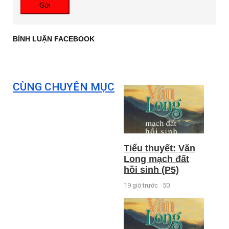
Gửi
BÌNH LUẬN FACEBOOK
CÙNG CHUYÊN MỤC
Tiểu thuyết: Văn
Long mạch đất
hồi sinh (P5)
19 giờ trước
50