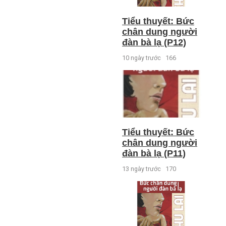
Tiểu thuyết: Bức
chân dung người
đàn bà lạ (P12)
10 ngày trước
166
Tiểu thuyết: Bức
chân dung người
đàn bà lạ (P11)
13 ngày trước
170