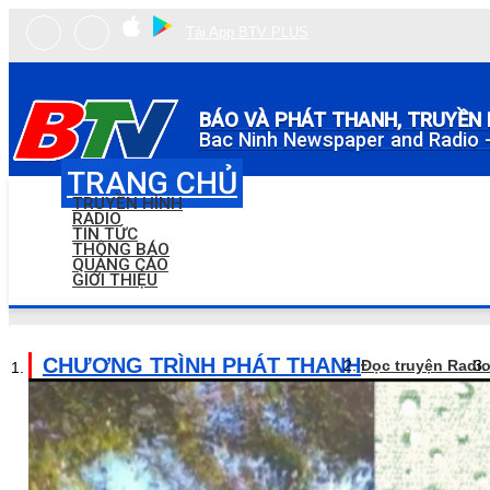
Tải App BTV PLUS
BÁO VÀ PHÁT THANH, TRUYỀN 
Bac Ninh Newspaper and Radio -
TRANG CHỦ
TRUYỀN HÌNH
RADIO
TIN TỨC
THÔNG BÁO
QUẢNG CÁO
GIỚI THIỆU
CHƯƠNG TRÌNH PHÁT THANH
Đọc truyện Radi