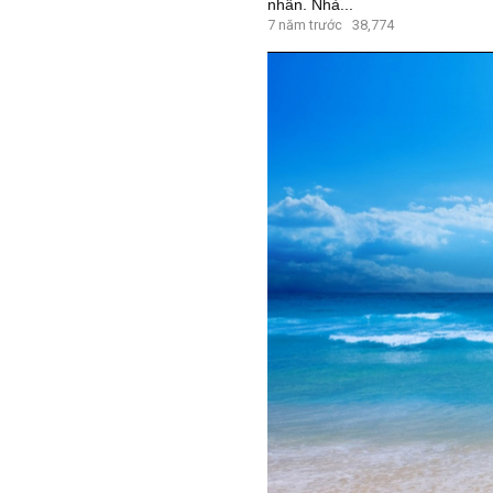
nhân. Nhà...
7 năm trước
38,774