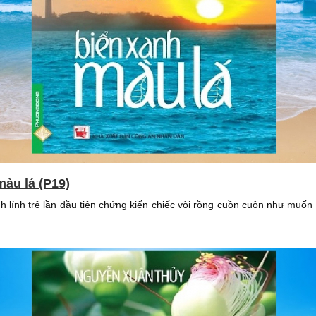
màu lá (P19)
 lính trẻ lần đầu tiên chứng kiến chiếc vòi rồng cuồn cuộn như muốn 