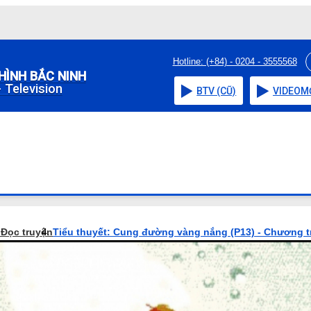
Hotline: (+84) - 0204 - 3555568
HÌNH BẮC NINH
 Television
BTV (CŨ)
VIDEO
M
o
Đọc truyện
Tiểu thuyết: Cung đường vàng nắng (P13) - Chương t