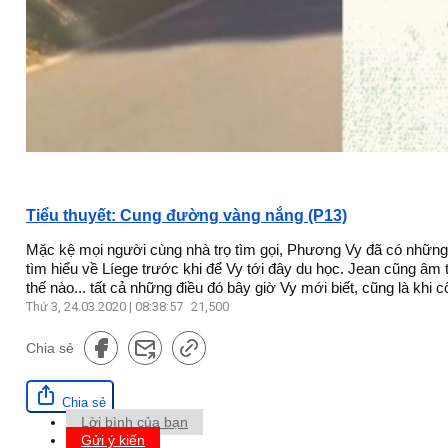
Tiểu thuyết: Cung đường vàng nắng (P13)
Mặc kệ mọi người cùng nhà trọ tìm gọi, Phương Vy đã có những 
tìm hiểu về Líege trước khi để Vy tới đây du học. Jean cũng âm
thế nào... tất cả những điều đó bây giờ Vy mới biết, cũng là khi
Thứ 3, 24.03.2020 | 08:38:57
21,500
Chia sẻ
Chia sẻ
Lời bình của bạn
Gửi ý kiến