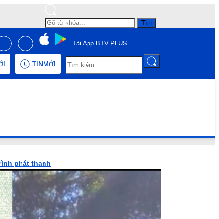
Tìm
Tải App BTV PLUS
ỚI
TIN
MỚI
rình phát thanh