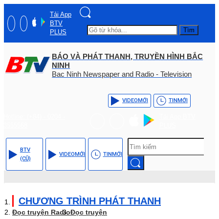
Tải App
BTV
Tìm
PLUS
BÁO VÀ PHÁT THANH, TRUYỀN HÌNH BẮC
NINH
Bac Ninh Newspaper and Radio - Television
VIDEO
MỚI
TIN
MỚI
Hotline: (+84) - 0204 -
Tải App BTV
3555568
PLUS
BTV
VIDEO
MỚI
TIN
MỚI
(CŨ)
CHƯƠNG TRÌNH PHÁT THANH
Đọc truyện Radio
Đọc truyện