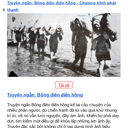
Truyện ngắn: Bông điên điển hồng - Chương trình phát
thanh
Tải về
Truyện ngắn: Bông điên điển hồng
Truyện ngắn Bông điên điển hồng kể lại câu chuyện của
nhiều phận người, dù chiến tranh đã lùi vào quá khứ nhưng
kí ức về nó vẫn tươi nguyên, đầy ám ảnh, khiến họ phải day
dứt, tìm kiếm một điều gì để khỏa lấp những ám ảnh ấy.
Truyện đặc sắc bởi không chỉ ở tạo dựng hình ảnh biểu