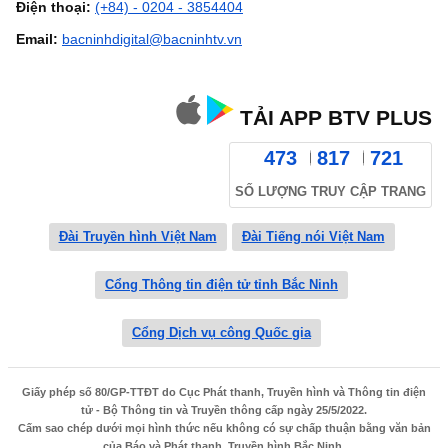
Điện thoại:
(+84) - 0204 - 3854404
Email:
bacninhdigital@bacninhtv.vn
TẢI APP BTV PLUS
473
817
721
SỐ LƯỢNG TRUY CẬP TRANG
Đài Truyền hình Việt Nam
Đài Tiếng nói Việt Nam
Cổng Thông tin điện tử tỉnh Bắc Ninh
Cổng Dịch vụ công Quốc gia
Giấy phép số 80/GP-TTĐT do Cục Phát thanh, Truyền hình và Thông tin điện
tử - Bộ Thông tin và Truyền thông cấp ngày 25/5/2022.
Cấm sao chép dưới mọi hình thức nếu không có sự chấp thuận bằng văn bản
của Báo và Phát thanh, Truyền hình Bắc Ninh.