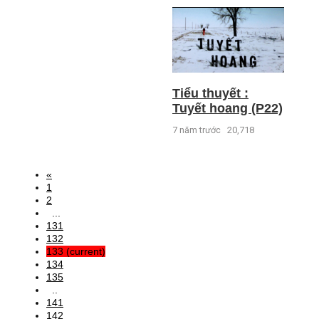
Tiểu thuyết :
Tuyết hoang (P22)
7 năm trước
20,718
«
1
2
...
131
132
133
(current)
134
135
..
141
142