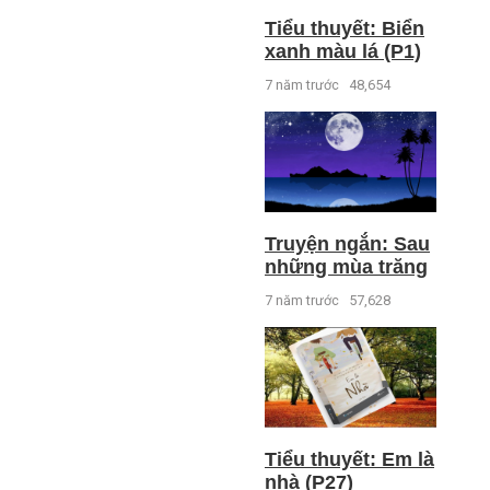
Tiểu thuyết: Biển
xanh màu lá (P1)
7 năm trước
48,654
Truyện ngắn: Sau
những mùa trăng
7 năm trước
57,628
Tiểu thuyết: Em là
nhà (P27)