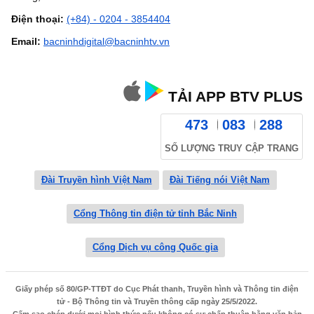
Điện thoại:
(+84) - 0204 - 3854404
Email:
bacninhdigital@bacninhtv.vn
TẢI APP BTV PLUS
473
083
288
SỐ LƯỢNG TRUY CẬP TRANG
Đài Truyền hình Việt Nam
Đài Tiếng nói Việt Nam
Cổng Thông tin điện tử tỉnh Bắc Ninh
Cổng Dịch vụ công Quốc gia
Giấy phép số 80/GP-TTĐT do Cục Phát thanh, Truyền hình và Thông tin điện
tử - Bộ Thông tin và Truyền thông cấp ngày 25/5/2022.
Cấm sao chép dưới mọi hình thức nếu không có sự chấp thuận bằng văn bản