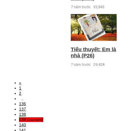
7 năm trước
33,843
Tiểu thuyết: Em là
nhà (P26)
7 năm trước
29,428
«
1
2
..
136
137
138
139
(current)
140
141