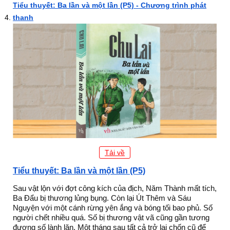
Tiểu thuyết: Ba lần và một lần (P5) - Chương trình phát
thanh
Tải về
Tiểu thuyết: Ba lần và một lần (P5)
Sau vật lộn với đợt công kích của địch, Năm Thành mất tích,
Ba Đẩu bị thương lủng bụng. Còn lại Út Thêm và Sáu
Nguyện với một cánh rừng yên ắng và bóng tối bao phủ. Số
người chết nhiều quá. Số bị thương vật vã cũng gần tương
đương số lành lặn. Một tháng sau tất cả trở lại chốn cũ để