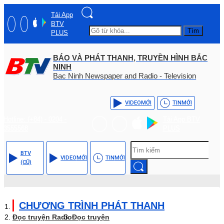
Tải App
BTV
Tìm
PLUS
BÁO VÀ PHÁT THANH, TRUYỀN HÌNH BẮC
NINH
Bac Ninh Newspaper and Radio - Television
VIDEO
MỚI
TIN
MỚI
Hotline: (+84) - 0204 -
Tải App BTV
3555568
PLUS
BTV
VIDEO
MỚI
TIN
MỚI
(CŨ)
CHƯƠNG TRÌNH PHÁT THANH
Đọc truyện Radio
Đọc truyện