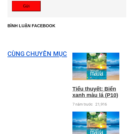
Gửi
BÌNH LUẬN FACEBOOK
CÙNG CHUYÊN MỤC
Tiểu thuyết: Biển
xanh màu lá (P10)
7 năm trước
21,916