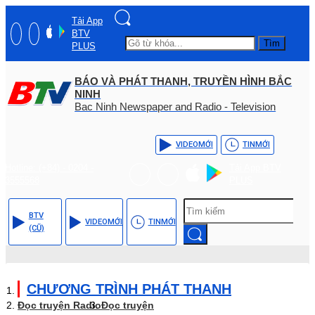
Tải App
BTV
Tìm
PLUS
BÁO VÀ PHÁT THANH, TRUYỀN HÌNH BẮC
NINH
Bac Ninh Newspaper and Radio - Television
VIDEO
MỚI
TIN
MỚI
Hotline: (+84) - 0204 -
Tải App BTV
3555568
PLUS
BTV
VIDEO
MỚI
TIN
MỚI
(CŨ)
CHƯƠNG TRÌNH PHÁT THANH
Đọc truyện Radio
Đọc truyện