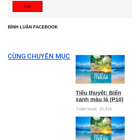
Gửi
BÌNH LUẬN FACEBOOK
CÙNG CHUYÊN MỤC
Tiểu thuyết: Biển
xanh màu lá (P10)
7 năm trước
21,916