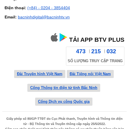
Điện thoại:
(+84) - 0204 - 3854404
Email:
bacninhdigital@bacninhtv.vn
TẢI APP BTV PLUS
473
215
032
SỐ LƯỢNG TRUY CẬP TRANG
Đài Truyền hình Việt Nam
Đài Tiếng nói Việt Nam
Cổng Thông tin điện tử tỉnh Bắc Ninh
Cổng Dịch vụ công Quốc gia
Giấy phép số 80/GP-TTĐT do Cục Phát thanh, Truyền hình và Thông tin điện
tử - Bộ Thông tin và Truyền thông cấp ngày 25/5/2022.
Cấm sao chép dưới mọi hình thức nếu không có sự chấp thuận bằng văn bản