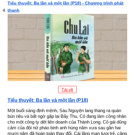
Tiểu thuyết: Ba lần và một lần (P18) - Chương trình phát
thanh
Tải về
Tiểu thuyết: Ba lần và một lần (P18)
Một buổi sáng định mệnh, Sáu Nguyện lang thang ra quán
bún riêu và bất ngờ gặp lại Bảy Thu. Cô đang làm công nhân
cho một công ty dệt liên doanh của Thành Long. Cô gái dũng
cảm của đội nữ pháo binh anh hùng năm xưa sau gần hai
mươi năm đã hoàn toàn thay đổi. Cái lãng mạn tưoi trẻ, căng