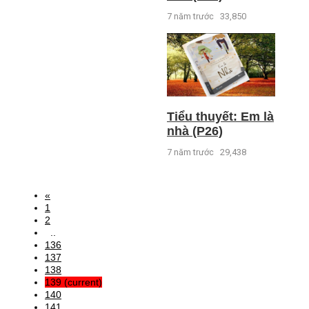
7 năm trước
33,850
Tiểu thuyết: Em là
nhà (P26)
7 năm trước
29,438
«
1
2
..
136
137
138
139
(current)
140
141