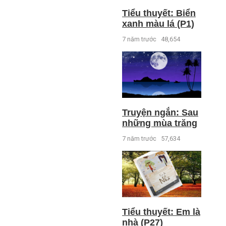
Tiểu thuyết: Biển
xanh màu lá (P1)
7 năm trước
48,654
Truyện ngắn: Sau
những mùa trăng
7 năm trước
57,634
Tiểu thuyết: Em là
nhà (P27)