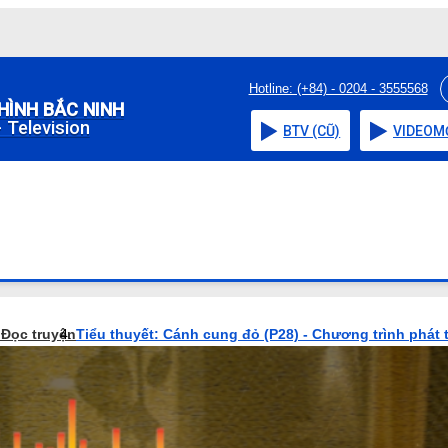
Hotline: (+84) - 0204 - 3555568
HÌNH BẮC NINH
 Television
BTV (CŨ)
VIDEO
M
o
Đọc truyện
Tiểu thuyết: Cánh cung đỏ (P28) - Chương trình phát