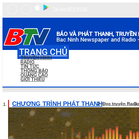
Tải App BTV PLUS
BÁO VÀ PHÁT THANH, TRUYỀN 
Bac Ninh Newspaper and Radio -
TRANG CHỦ
TRUYỀN HÌNH
RADIO
TIN TỨC
THÔNG BÁO
QUẢNG CÁO
GIỚI THIỆU
CHƯƠNG TRÌNH PHÁT THANH
Đọc truyện Radi