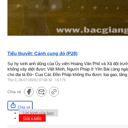
Tiểu thuyết: Cánh cung đỏ (P28)
Sự hy sinh anh dũng của Ủy viên Hoàng Văn Phổ và Xã đội trưở
không vây diệt được Việt Minh, Người Pháp ở Yên Bái càng ngày
cho đại tá Đờ- Cua Các Đồn Pháp không thu được lúa gạo, tăng 
Thứ 3, 28.07.2020 | 07:03:52
15,175
Chia sẻ
Chia sẻ
Lời bình của bạn
Gửi ý kiến