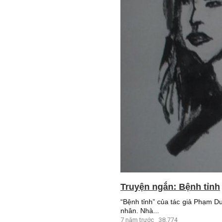
Truyện ngắn: Bệnh tỉnh
“Bệnh tỉnh” của tác giả Phạm D
nhân. Nhà...
7 năm trước
38,774