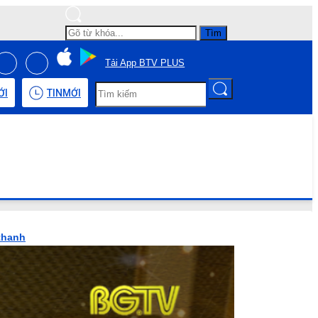
Tìm
Tải App BTV PLUS
ỚI
TIN
MỚI
 thanh