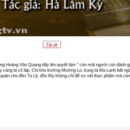
Tải về
ng Hoàng Văn Quang dấy lên quyết tâm “ còn một người còn đánh giặ
 càng bị cô lập. Chi khu trưởng Mường Lò, trung tá Ma Lanh bất ng
quân cho đồn Tú Lệ, đồn Mỵ không chỉ để vơ vét thực phẩm mà còn n