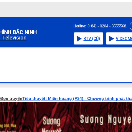
Hotline: (+84) - 0204 - 3555568
HÌNH BẮC NINH
 Television
BTV (CŨ)
VIDEO
M
o
Đọc truyện
Tiểu thuyết: Miền hoang (P34) - Chương trình phát th