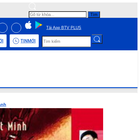
Tìm
Tải App BTV PLUS
ỚI
TIN
MỚI
anh