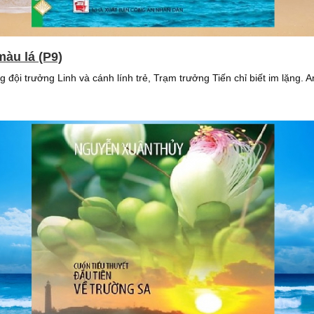
màu lá (P9)
đội trưởng Linh và cánh lính trẻ, Trạm trưởng Tiến chỉ biết im lặng.