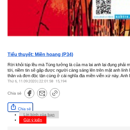
Tiểu thuyết: Miền hoang (P34)
Rời khỏi túp lều mà Tùng tưởng là của ma lai anh lại đụng phải
tới, niềm tin sẽ gặp được người càng sáng lên trên mặt anh lí
thân và đơn độc tận cùng ở cái nghĩa địa miền viễn xứ này. Anh lạ
Thứ 6, 11.09.2020 | 22:01:58
15,194
Chia sẻ
Chia sẻ
Lời bình của bạn
Gửi ý kiến