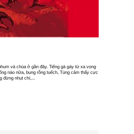
 phum và chùa ở gần đây. Tiếng gà gáy từ xa vọng
uống nào nữa, bụng rỗng tuếch, Tùng cảm thấy cực
g đừng nhụt chí,...