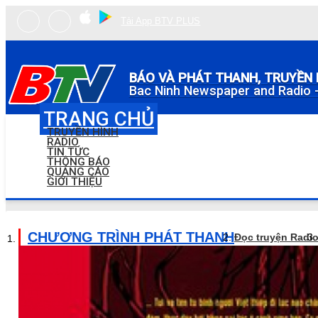
Tải App BTV PLUS
BÁO VÀ PHÁT THANH, TRUYỀN 
Bac Ninh Newspaper and Radio -
TRANG CHỦ
TRUYỀN HÌNH
RADIO
TIN TỨC
THÔNG BÁO
QUẢNG CÁO
GIỚI THIỆU
CHƯƠNG TRÌNH PHÁT THANH
Đọc truyện Radi