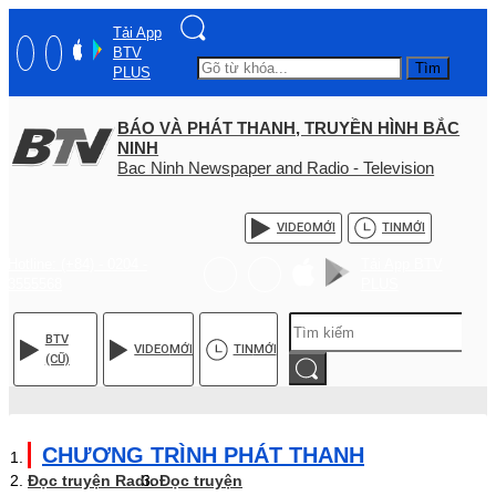
Tải App
BTV
Tìm
PLUS
BÁO VÀ PHÁT THANH, TRUYỀN HÌNH BẮC
NINH
Bac Ninh Newspaper and Radio - Television
VIDEO
MỚI
TIN
MỚI
Hotline: (+84) - 0204 -
Tải App BTV
3555568
PLUS
BTV
VIDEO
MỚI
TIN
MỚI
(CŨ)
CHƯƠNG TRÌNH PHÁT THANH
Đọc truyện Radio
Đọc truyện