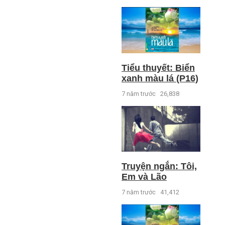
Tiểu thuyết: Biển
xanh màu lá (P16)
7 năm trước
26,838
Truyện ngắn: Tôi,
Em và Lão
7 năm trước
41,412