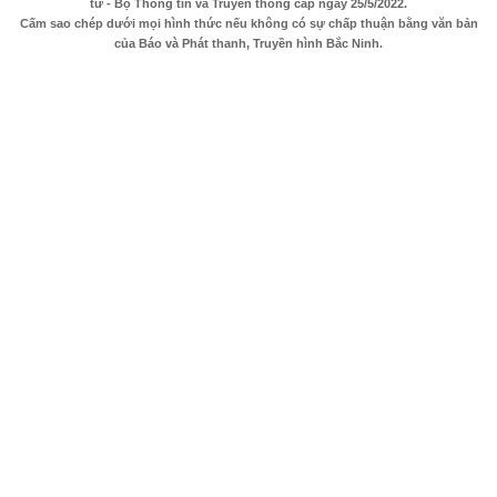
tử - Bộ Thông tin và Truyền thông cấp ngày 25/5/2022.
Cấm sao chép dưới mọi hình thức nếu không có sự chấp thuận bằng văn bản
của Báo và Phát thanh, Truyền hình Bắc Ninh.