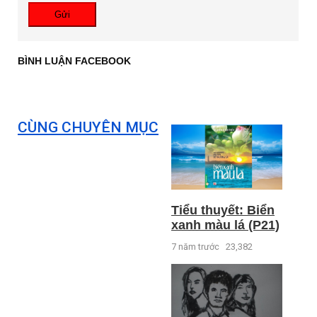
Gửi
BÌNH LUẬN FACEBOOK
CÙNG CHUYÊN MỤC
Tiểu thuyết: Biển
xanh màu lá (P21)
7 năm trước
23,382