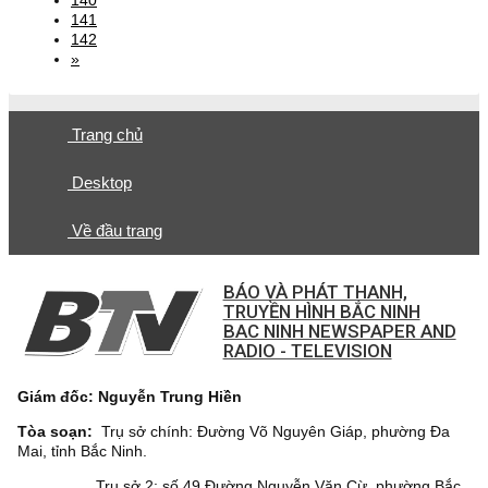
141
142
»
Trang chủ
Desktop
Về đầu trang
BÁO VÀ PHÁT THANH,
TRUYỀN HÌNH BẮC NINH
BAC NINH NEWSPAPER AND
RADIO - TELEVISION
Giám đốc: Nguyễn Trung Hiền
Tòa soạn:
Trụ sở chính: Đường Võ Nguyên Giáp, phường Đa
Mai, tỉnh Bắc Ninh.
Trụ sở 2: số 49 Đường Nguyễn Văn Cừ, phường Bắc