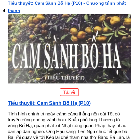
Tiểu thuyết: Cam Sành Bố Hạ (P10) - Chương trình phát
thanh
Tải về
Tiểu thuyết: Cam Sành Bố Hạ (P10)
Tình hình chính trị ngày càng căng thẳng nên cái Tết cổ
truyền cũng chóng vánh hơn. Khắp phủ lạng Thương tới
vùng Bố Hạ, quân phát xít Nhật cùng quân Pháp thay nhau
đàn áp dân nghèo. Ông Hậu sang Tiên Ngũ chúc tết quê bà
Ba, rồi quay về tới Kép lại ghé thăm nhà thơ Bàng Bá Lân, là