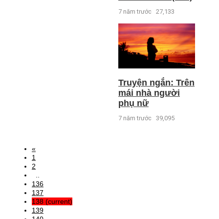
7 năm trước
27,133
Truyện ngắn: Trên
mái nhà người
phụ nữ
7 năm trước
39,095
«
1
2
..
136
137
138
(current)
139
140