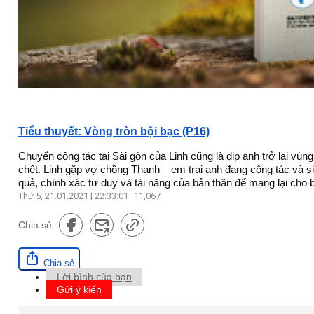
Tiểu thuyết: Vòng tròn bội bạc (P16)
Chuyến công tác tại Sài gòn của Linh cũng là dịp anh trở lại v
chết. Linh gặp vợ chồng Thanh – em trai anh đang công tác và s
quả, chính xác tư duy và tài năng của bản thân để mang lại cho b
Thứ 5, 21.01.2021 | 22:33:01
11,067
Chia sẻ
Chia sẻ
Lời bình của bạn
Gửi ý kiến