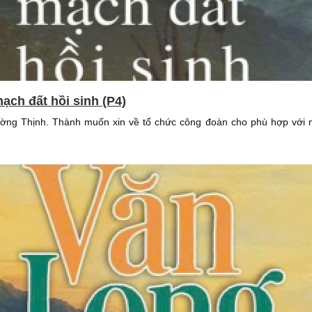
ạch đất hồi sinh (P4)
ường Thịnh. Thành muốn xin về tổ chức công đoàn cho phù hợp với n