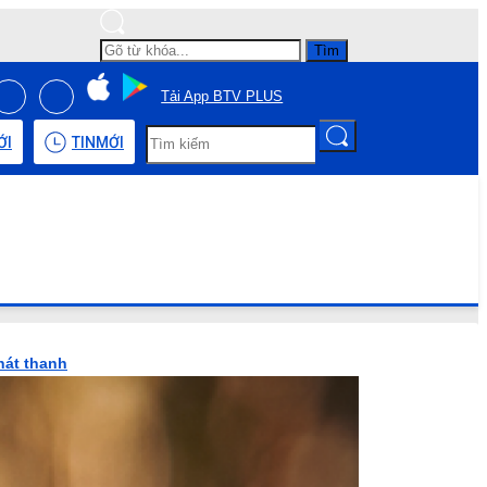
Tìm
Tải App BTV PLUS
ỚI
TIN
MỚI
hát thanh