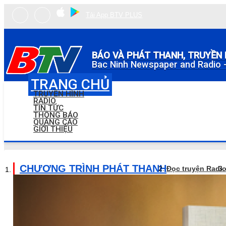
Tải App BTV PLUS
BÁO VÀ PHÁT THANH, TRUYỀN 
Bac Ninh Newspaper and Radio -
TRANG CHỦ
TRUYỀN HÌNH
RADIO
TIN TỨC
THÔNG BÁO
QUẢNG CÁO
GIỚI THIỆU
CHƯƠNG TRÌNH PHÁT THANH
Đọc truyện Radi