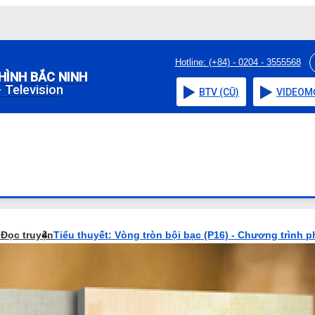
Hotline: (+84) - 0204 - 3555568
HÌNH BẮC NINH
 Television
BTV (CŨ)
VIDEO
M
o
Đọc truyện
Tiểu thuyết: Vòng tròn bội bạc (P16) - Chương trình p