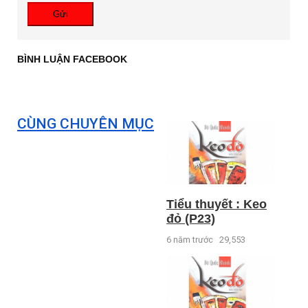
Gửi
BÌNH LUẬN FACEBOOK
CÙNG CHUYÊN MỤC
Tiểu thuyết : Keo
đỏ (P23)
6 năm trước
29,553