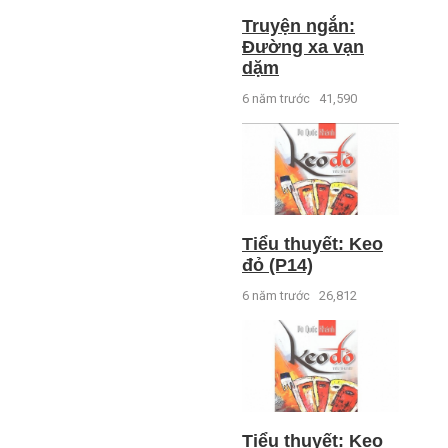
Truyện ngắn:
Đường xa vạn
dặm
6 năm trước
41,590
Tiểu thuyết: Keo
đỏ (P14)
6 năm trước
26,812
Tiểu thuyết: Keo