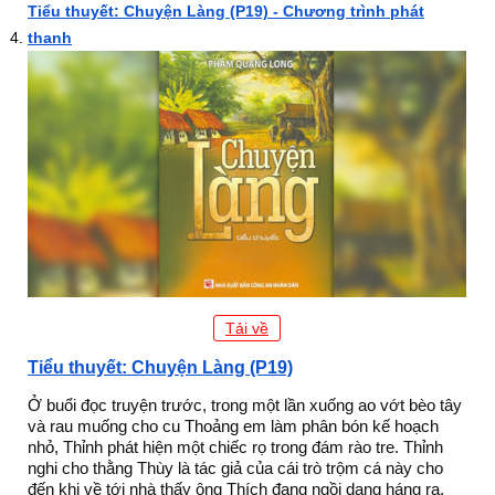
Tiểu thuyết: Chuyện Làng (P19) - Chương trình phát
thanh
Tải về
Tiểu thuyết: Chuyện Làng (P19)
Ở buổi đọc truyện trước, trong một lần xuống ao vớt bèo tây
và rau muống cho cu Thoảng em làm phân bón kế hoạch
nhỏ, Thỉnh phát hiện một chiếc rọ trong đám rào tre. Thỉnh
nghi cho thằng Thùy là tác giả của cái trò trộm cá này cho
đến khi về tới nhà thấy ông Thích đang ngồi dạng háng ra,