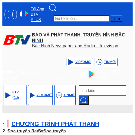
Tải App
BTV
Tìm
PLUS
BÁO VÀ PHÁT THANH, TRUYỀN HÌNH BẮC
NINH
Bac Ninh Newspaper and Radio - Television
VIDEO
MỚI
TIN
MỚI
Hotline: (+84) - 0204 -
Tải App BTV
3555568
PLUS
BTV
VIDEO
MỚI
TIN
MỚI
(CŨ)
CHƯƠNG TRÌNH PHÁT THANH
Đọc truyện Radio
Đọc truyện