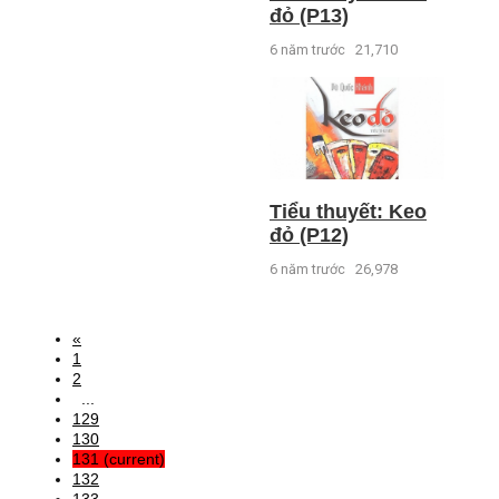
đỏ (P13)
6 năm trước
21,710
Tiểu thuyết: Keo
đỏ (P12)
6 năm trước
26,978
«
1
2
...
129
130
131
(current)
132
133