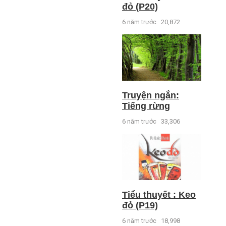
đỏ (P20)
6 năm trước
20,872
Truyện ngắn:
Tiếng rừng
6 năm trước
33,306
Tiểu thuyết : Keo
đỏ (P19)
6 năm trước
18,998