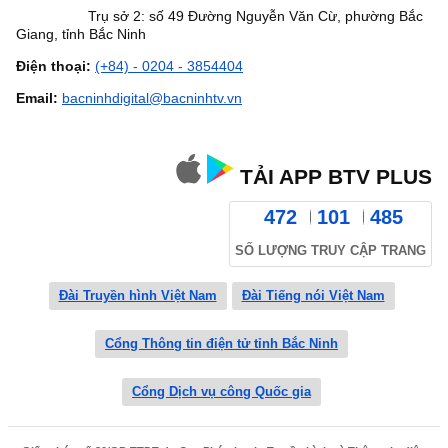
Trụ sở 2: số 49 Đường Nguyễn Văn Cừ, phường Bắc
Giang, tỉnh Bắc Ninh
Điện thoại:
(+84) - 0204 - 3854404
Email:
bacninhdigital@bacninhtv.vn
TẢI APP BTV PLUS
472
101
485
SỐ LƯỢNG TRUY CẬP TRANG
Đài Truyền hình Việt Nam
Đài Tiếng nói Việt Nam
Cổng Thông tin điện tử tỉnh Bắc Ninh
Cổng Dịch vụ công Quốc gia