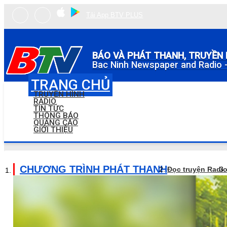
Tải App BTV PLUS
BÁO VÀ PHÁT THANH, TRUYỀN 
Bac Ninh Newspaper and Radio -
TRANG CHỦ
TRUYỀN HÌNH
RADIO
TIN TỨC
THÔNG BÁO
QUẢNG CÁO
GIỚI THIỆU
CHƯƠNG TRÌNH PHÁT THANH
Đọc truyện Radi