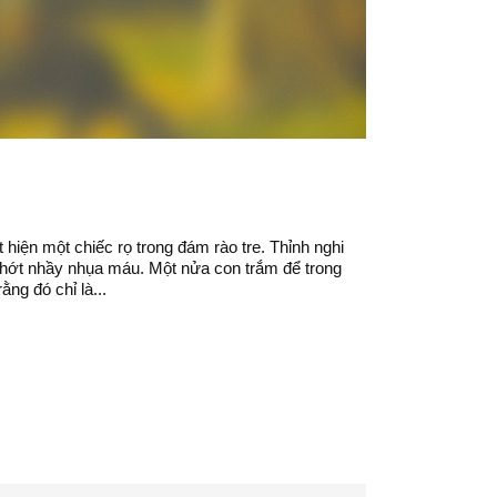
iện một chiếc rọ trong đám rào tre. Thỉnh nghi
i thớt nhầy nhụa máu. Một nửa con trắm để trong
ng đó chỉ là...