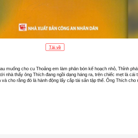
Tải về
 rau muống cho cu Thoảng em làm phân bón kế hoạch nhỏ, Thỉnh phát h
 tới nhà thấy ông Thích đang ngồi dạng háng ra, trên chiếc mẹt là cá
 và cho rằng đó là hành động lấy cắp tài sản tập thể. Ông Thích cho rằ