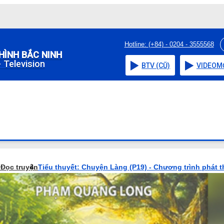
Hotline: (+84) - 0204 - 3555568
HÌNH BẮC NINH
 Television
BTV (CŨ)
VIDEO
M
o
Đọc truyện
Tiểu thuyết: Chuyện Làng (P19) - Chương trình phát 