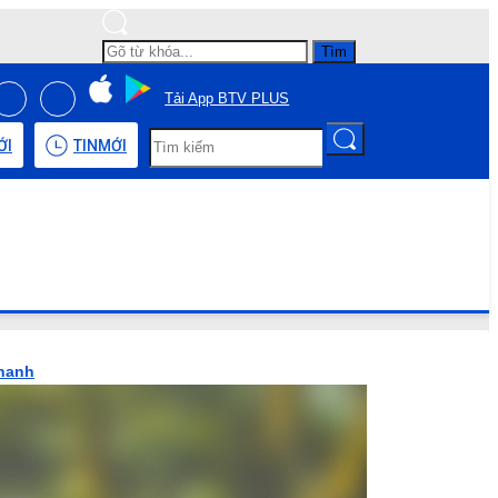
Tìm
Tải App BTV PLUS
ỚI
TIN
MỚI
thanh