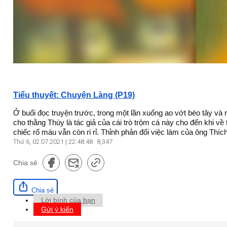
Tiểu thuyết: Chuyện Làng (P19)
Ở buổi đọc truyện trước, trong một lần xuống ao vớt bèo tây và
cho thằng Thùy là tác giả của cái trò trộm cá này cho đến khi về
chiếc rổ máu vẫn còn ri rỉ. Thỉnh phản đối việc làm của ông Thích
Thứ 6, 02.07.2021 | 22:48:48
8,347
Chia sẻ
Chia sẻ
Lời bình của bạn
Gửi ý kiến