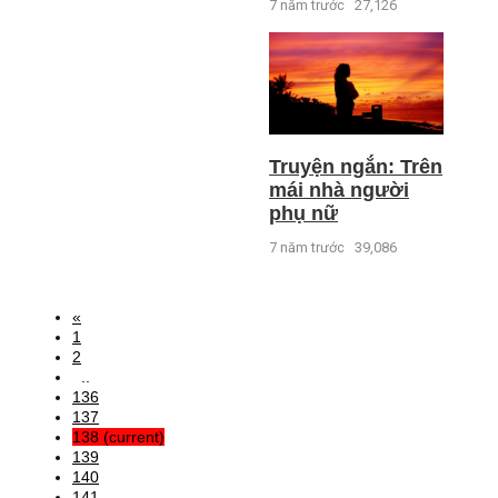
7 năm trước
27,126
Truyện ngắn: Trên
mái nhà người
phụ nữ
7 năm trước
39,086
«
1
2
..
136
137
138
(current)
139
140
141