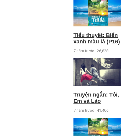
Tiểu thuyết: Biển
xanh màu lá (P16)
7 năm trước
26,828
Truyện ngắn: Tôi,
Em và Lão
7 năm trước
41,406