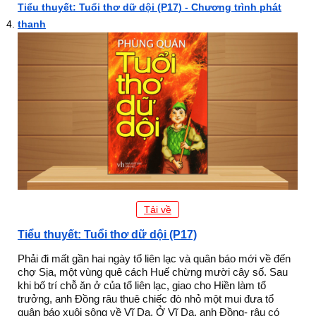
Tiểu thuyết: Tuổi thơ dữ dội (P17) - Chương trình phát
thanh
Tải về
Tiểu thuyết: Tuổi thơ dữ dội (P17)
Phải đi mất gần hai ngày tổ liên lạc và quân báo mới về đến
chợ Sịa, một vùng quê cách Huế chừng mười cây số. Sau
khi bố trí chỗ ăn ở của tổ liên lạc, giao cho Hiền làm tổ
trưởng, anh Đồng râu thuê chiếc đò nhỏ một mui đưa tổ
quân báo xuôi sông về Vĩ Dạ. Ở Vĩ Dạ, anh Đồng- râu có