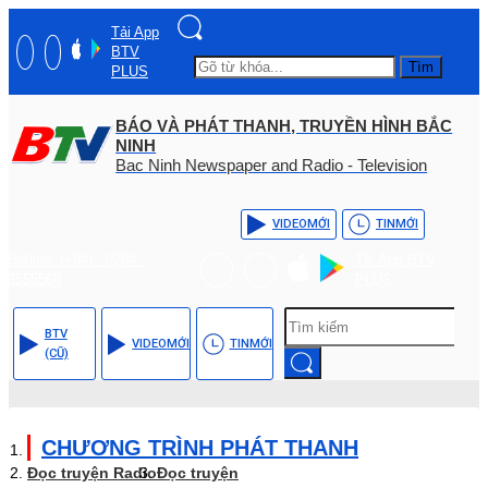
Tải App
BTV
Tìm
PLUS
BÁO VÀ PHÁT THANH, TRUYỀN HÌNH BẮC
NINH
Bac Ninh Newspaper and Radio - Television
VIDEO
MỚI
TIN
MỚI
Hotline: (+84) - 0204 -
Tải App BTV
3555568
PLUS
BTV
VIDEO
MỚI
TIN
MỚI
(CŨ)
CHƯƠNG TRÌNH PHÁT THANH
Đọc truyện Radio
Đọc truyện