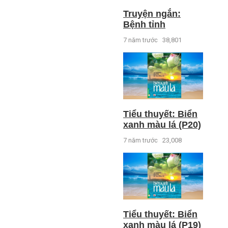
Truyện ngắn:
Bệnh tỉnh
7 năm trước
38,801
Tiểu thuyết: Biển
xanh màu lá (P20)
7 năm trước
23,008
Tiểu thuyết: Biển
xanh màu lá (P19)