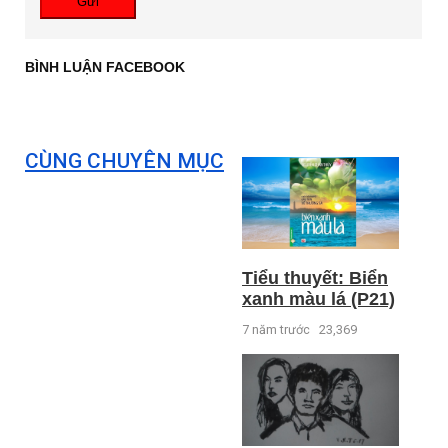
Gửi
BÌNH LUẬN FACEBOOK
CÙNG CHUYÊN MỤC
Tiểu thuyết: Biển
xanh màu lá (P21)
7 năm trước
23,369