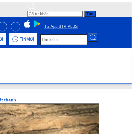
Tìm
Tải App BTV PLUS
ỚI
TIN
MỚI
át thanh