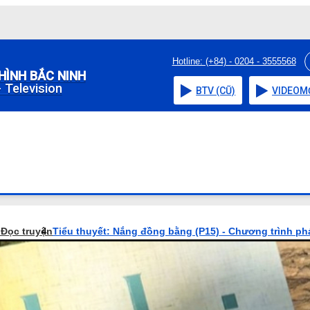
Hotline: (+84) - 0204 - 3555568
HÌNH BẮC NINH
 Television
BTV (CŨ)
VIDEO
M
o
Đọc truyện
Tiểu thuyết: Nắng đồng bằng (P15) - Chương trình ph