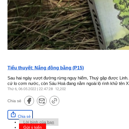
Tiểu thuyết: Nắng đồng bằng (P15)
Sau hai ngày vượt đường rừng nguy hiểm, Thuý gặp được Linh. 
cứ lo cơm nước, còn Sáu Hoá đang nằm ngoài lộ rình khử tên Xầ
Thứ 6, 06.05.2022 | 22:47:28
12,202
Chia sẻ
Chia sẻ
Lời bình của bạn
Gửi ý kiến