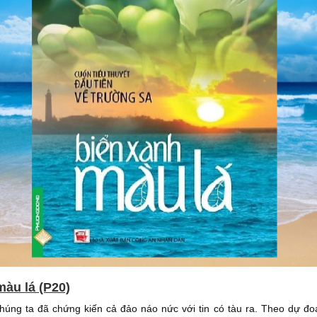
màu lá (P20)
chúng ta đã chứng kiến cả đảo náo nức với tin có tàu ra. Theo dự đoá