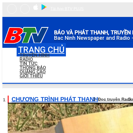
Tải App BTV PLUS
BÁO VÀ PHÁT THANH, TRUYỀN 
Bac Ninh Newspaper and Radio -
TRANG CHỦ
TRUYỀN HÌNH
RADIO
TIN TỨC
THÔNG BÁO
QUẢNG CÁO
GIỚI THIỆU
CHƯƠNG TRÌNH PHÁT THANH
Đọc truyện Radi