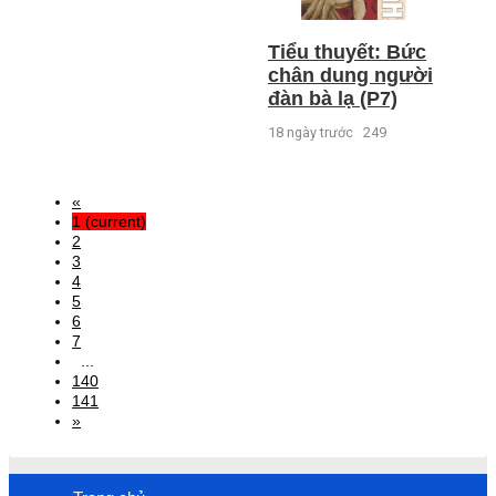
Tiểu thuyết: Bức
chân dung người
đàn bà lạ (P7)
18 ngày trước
249
«
1
(current)
2
3
4
5
6
7
...
140
141
»