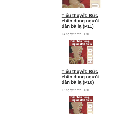
Tiểu thuyết: Bức
chân dung người
đàn bà lạ (P11)
14 ngày trước
170
Tiểu thuyết: Bức
chân dung người
đàn bà lạ (P10)
15 ngày trước
158