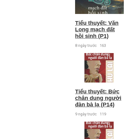
Tiểu thuyết: Văn
Long mạch đất
hồi sinh (P1)
8 ngày trước
163
Tiểu thuyết: Bức
chân dung người
đàn bà lạ (P14)
9 ngày trước
119