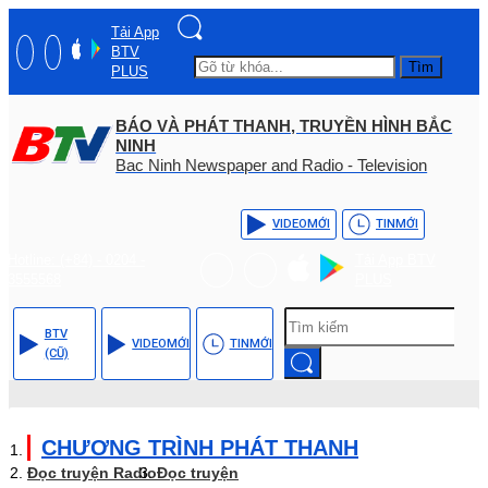
Tải App
BTV
Tìm
PLUS
BÁO VÀ PHÁT THANH, TRUYỀN HÌNH BẮC
NINH
Bac Ninh Newspaper and Radio - Television
VIDEO
MỚI
TIN
MỚI
Hotline: (+84) - 0204 -
Tải App BTV
3555568
PLUS
BTV
VIDEO
MỚI
TIN
MỚI
(CŨ)
CHƯƠNG TRÌNH PHÁT THANH
Đọc truyện Radio
Đọc truyện