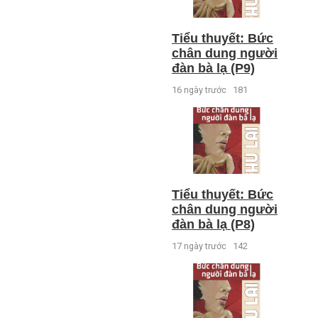
Tiểu thuyết: Bức
chân dung người
đàn bà lạ (P9)
16 ngày trước
181
Tiểu thuyết: Bức
chân dung người
đàn bà lạ (P8)
17 ngày trước
142