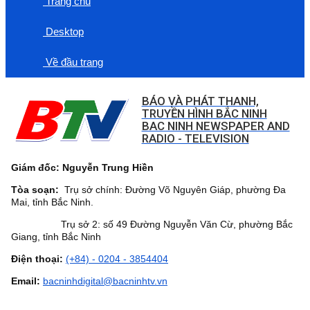
Trang chủ
Desktop
Về đầu trang
BÁO VÀ PHÁT THANH,
TRUYỀN HÌNH BẮC NINH
BAC NINH NEWSPAPER AND
RADIO - TELEVISION
Giám đốc: Nguyễn Trung Hiền
Tòa soạn:
Trụ sở chính: Đường Võ Nguyên Giáp, phường Đa
Mai, tỉnh Bắc Ninh.
Trụ sở 2: số 49 Đường Nguyễn Văn Cừ, phường Bắc
Giang, tỉnh Bắc Ninh
Điện thoại:
(+84) - 0204 - 3854404
Email:
bacninhdigital@bacninhtv.vn