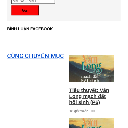
Gửi
BÌNH LUẬN FACEBOOK
CÙNG CHUYÊN MỤC
Tiểu thuyết: Văn
Long mạch đất
hồi sinh (P6)
16 giờ trước
88