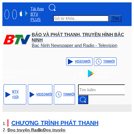
Tải App
BTV
Tìm
PLUS
BÁO VÀ PHÁT THANH, TRUYỀN HÌNH BẮC
NINH
Bac Ninh Newspaper and Radio - Television
VIDEO
MỚI
TIN
MỚI
Hotline: (+84) - 0204 -
Tải App BTV
3555568
PLUS
BTV
VIDEO
MỚI
TIN
MỚI
(CŨ)
CHƯƠNG TRÌNH PHÁT THANH
Đọc truyện Radio
Đọc truyện