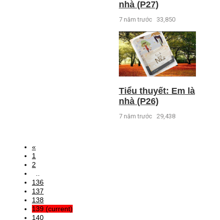
nhà (P27)
7 năm trước
33,850
Tiểu thuyết: Em là
nhà (P26)
7 năm trước
29,438
«
1
2
..
136
137
138
139
(current)
140