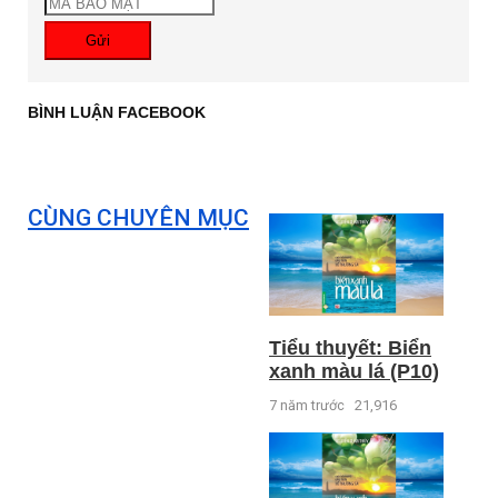
Gửi
BÌNH LUẬN FACEBOOK
CÙNG CHUYÊN MỤC
Tiểu thuyết: Biển
xanh màu lá (P10)
7 năm trước
21,916