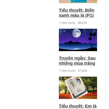
Tiểu thuyết: Biển
xanh màu lá (P1)
7 năm trước
48,654
Truyện ngắn: Sau
những mùa trăng
7 năm trước
57,628
Tiểu thuyết: Em là