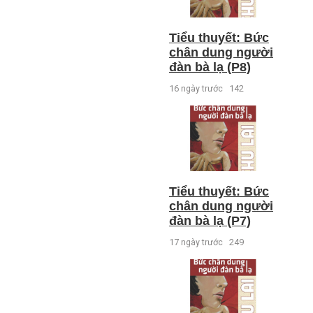
Tiểu thuyết: Bức
chân dung người
đàn bà lạ (P8)
16 ngày trước
142
Tiểu thuyết: Bức
chân dung người
đàn bà lạ (P7)
17 ngày trước
249