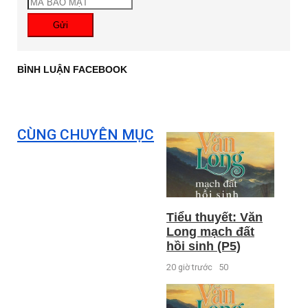
Gửi
BÌNH LUẬN FACEBOOK
CÙNG CHUYÊN MỤC
Tiểu thuyết: Văn
Long mạch đất
hồi sinh (P5)
20 giờ trước
50