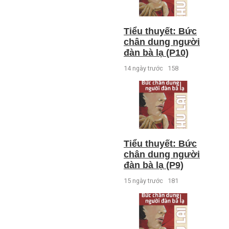
Tiểu thuyết: Bức
chân dung người
đàn bà lạ (P10)
14 ngày trước
158
Tiểu thuyết: Bức
chân dung người
đàn bà lạ (P9)
15 ngày trước
181