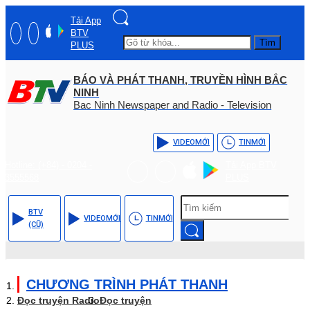
Tải App
BTV
Tìm
PLUS
BÁO VÀ PHÁT THANH, TRUYỀN HÌNH BẮC
NINH
Bac Ninh Newspaper and Radio - Television
VIDEO
MỚI
TIN
MỚI
Hotline: (+84) - 0204 -
Tải App BTV
3555568
PLUS
BTV
VIDEO
MỚI
TIN
MỚI
(CŨ)
CHƯƠNG TRÌNH PHÁT THANH
Đọc truyện Radio
Đọc truyện