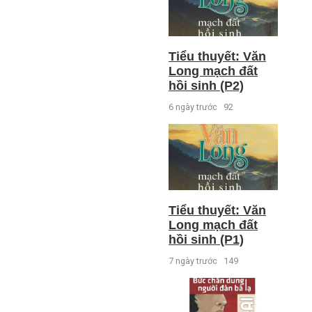
Tiểu thuyết: Văn
Long mạch đất
hồi sinh (P2)
6 ngày trước
92
Tiểu thuyết: Văn
Long mạch đất
hồi sinh (P1)
7 ngày trước
149