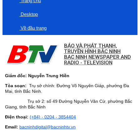
Trang chủ
Desktop
Về đầu trang
BÁO VÀ PHÁT THANH,
TRUYỀN HÌNH BẮC NINH
BAC NINH NEWSPAPER AND
RADIO - TELEVISION
Giám đốc: Nguyễn Trung Hiền
Tòa soạn:
Trụ sở chính: Đường Võ Nguyên Giáp, phường Đa
Mai, tỉnh Bắc Ninh.
Trụ sở 2: số 49 Đường Nguyễn Văn Cừ, phường Bắc
Giang, tỉnh Bắc Ninh
Điện thoại:
(+84) - 0204 - 3854404
Email:
bacninhdigital@bacninhtv.vn