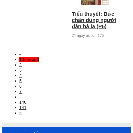
Tiểu thuyết: Bức
chân dung người
đàn bà lạ (P5)
21 ngày trước
175
«
1
(current)
2
3
4
5
6
7
...
140
141
»