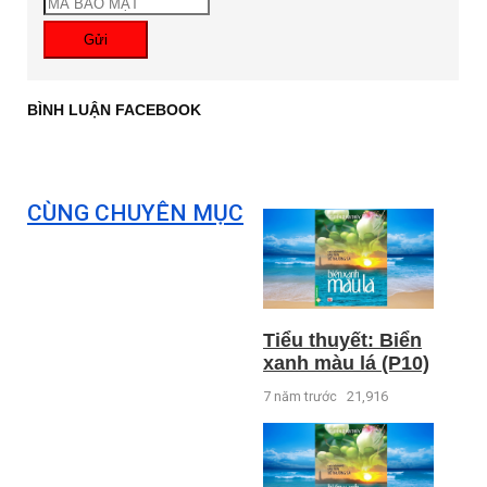
Gửi
BÌNH LUẬN FACEBOOK
CÙNG CHUYÊN MỤC
Tiểu thuyết: Biển
xanh màu lá (P10)
7 năm trước
21,916