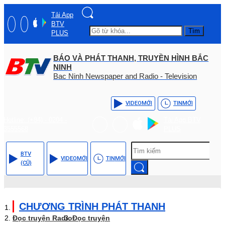
Tải App
BTV
Tìm
PLUS
BÁO VÀ PHÁT THANH, TRUYỀN HÌNH BẮC
NINH
Bac Ninh Newspaper and Radio - Television
VIDEO
MỚI
TIN
MỚI
Hotline: (+84) - 0204 -
Tải App BTV
3555568
PLUS
BTV
VIDEO
MỚI
TIN
MỚI
(CŨ)
CHƯƠNG TRÌNH PHÁT THANH
Đọc truyện Radio
Đọc truyện