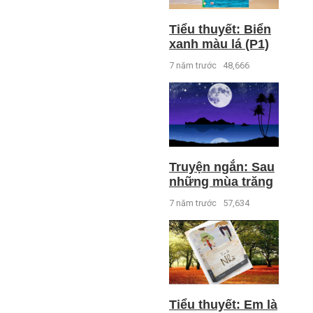
Tiểu thuyết: Biển
xanh màu lá (P1)
7 năm trước
48,666
Truyện ngắn: Sau
những mùa trăng
7 năm trước
57,634
Tiểu thuyết: Em là