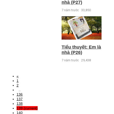
nhà (P27)
7 năm trước
33,850
Tiểu thuyết: Em là
nhà (P26)
7 năm trước
29,438
«
1
2
..
136
137
138
139
(current)
140