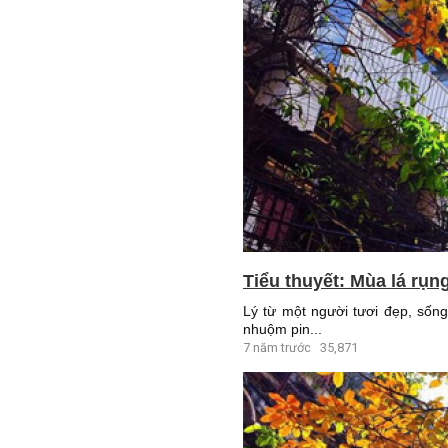
Tiểu thuyết: Mùa lá rụn
Lý từ một người tươi đẹp, sống
nhuộm pin...
7 năm trước
35,871