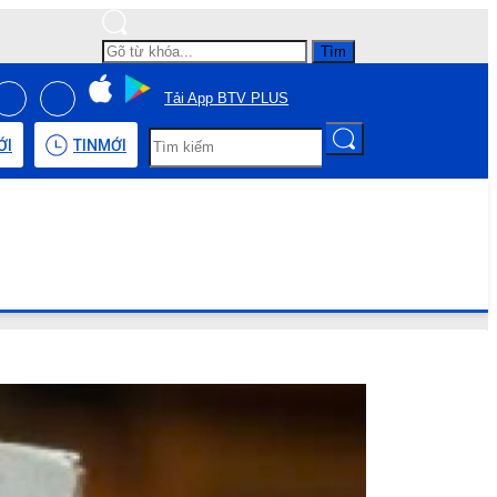
Tìm
Tải App BTV PLUS
ỚI
TIN
MỚI