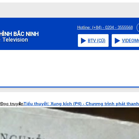
Hotline: (+84) - 0204 - 3555568
HÌNH BẮC NINH
 Television
BTV (CŨ)
VIDEO
M
o
Đọc truyện
Tiểu thuyết: Xung kích (P4) - Chương trình phát thanh