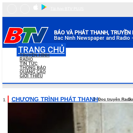
Tải App BTV PLUS
BÁO VÀ PHÁT THANH, TRUYỀN 
Bac Ninh Newspaper and Radio -
TRANG CHỦ
TRUYỀN HÌNH
RADIO
TIN TỨC
THÔNG BÁO
QUẢNG CÁO
GIỚI THIỆU
CHƯƠNG TRÌNH PHÁT THANH
Đọc truyện Radi