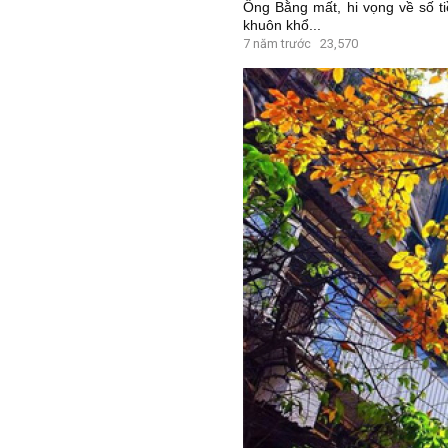
Ông Bằng mất, hi vọng về số ti
khuôn khổ...
7 năm trước
23,570