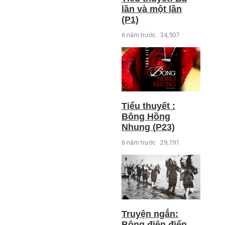
lần và một lần
(P1)
6 năm trước
34,507
Tiểu thuyết :
Bông Hồng
Nhung (P23)
6 năm trước
29,191
Truyện ngắn:
Bông điên điển