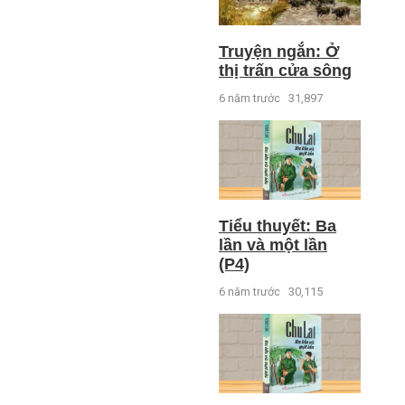
Truyện ngắn: Ở
thị trấn cửa sông
6 năm trước
31,897
Tiểu thuyết: Ba
lần và một lần
(P4)
6 năm trước
30,115