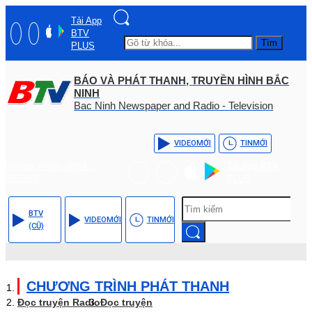
Tải App
BTV
Tìm
PLUS
BÁO VÀ PHÁT THANH, TRUYỀN HÌNH BẮC
NINH
Bac Ninh Newspaper and Radio - Television
VIDEO
MỚI
TIN
MỚI
Hotline: (+84) - 0204 -
Tải App BTV
3555568
PLUS
BTV
VIDEO
MỚI
TIN
MỚI
(CŨ)
CHƯƠNG TRÌNH PHÁT THANH
Đọc truyện Radio
Đọc truyện