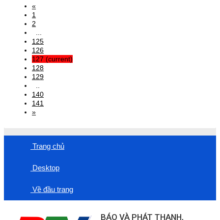
«
1
2
...
125
126
127
(current)
128
129
..
140
141
»
Trang chủ
Desktop
Về đầu trang
BÁO VÀ PHÁT THANH,