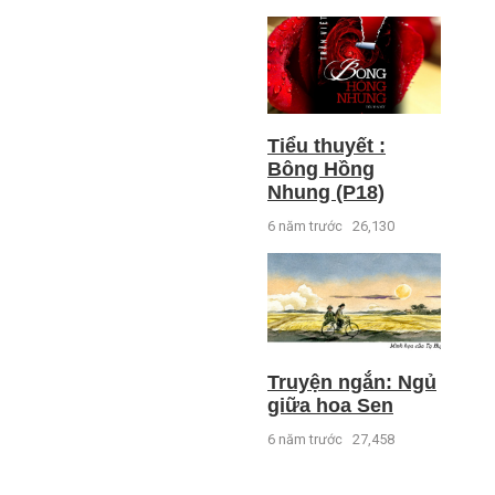
Tiểu thuyết :
Bông Hồng
Nhung (P18)
6 năm trước
26,130
Truyện ngắn: Ngủ
giữa hoa Sen
6 năm trước
27,458