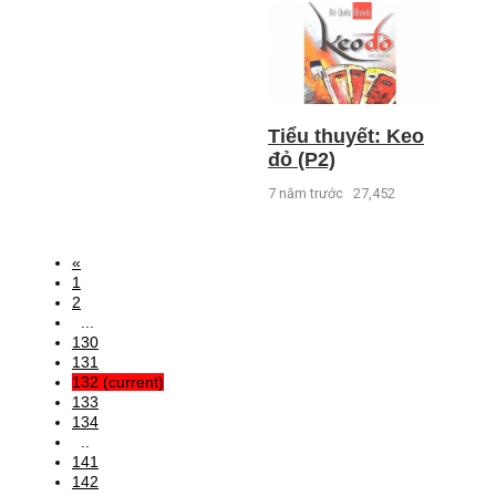
Tiểu thuyết: Keo
đỏ (P2)
7 năm trước
27,452
«
1
2
...
130
131
132
(current)
133
134
..
141
142