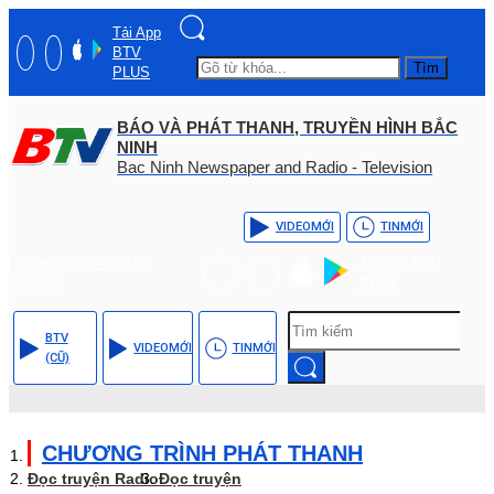
Tải App
BTV
Tìm
PLUS
BÁO VÀ PHÁT THANH, TRUYỀN HÌNH BẮC
NINH
Bac Ninh Newspaper and Radio - Television
VIDEO
MỚI
TIN
MỚI
Hotline: (+84) - 0204 -
Tải App BTV
3555568
PLUS
BTV
VIDEO
MỚI
TIN
MỚI
(CŨ)
CHƯƠNG TRÌNH PHÁT THANH
Đọc truyện Radio
Đọc truyện