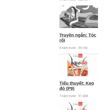
Truyện ngắn: Tóc
rối
6 năm trước
39,162
Tiểu thuyết: Keo
đỏ (P9)
7 năm trước
31,428