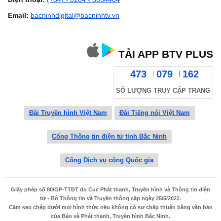
Email:
bacninhdigital@bacninhtv.vn
TẢI APP BTV PLUS
473
079
162
SỐ LƯỢNG TRUY CẬP TRANG
Đài Truyền hình Việt Nam
Đài Tiếng nói Việt Nam
Cổng Thông tin điện tử tỉnh Bắc Ninh
Cổng Dịch vụ công Quốc gia
Giấy phép số 80/GP-TTĐT do Cục Phát thanh, Truyền hình và Thông tin điện
tử - Bộ Thông tin và Truyền thông cấp ngày 25/5/2022.
Cấm sao chép dưới mọi hình thức nếu không có sự chấp thuận bằng văn bản
của Báo và Phát thanh, Truyền hình Bắc Ninh.