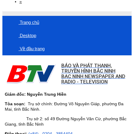
»
Trang chủ
Desktop
Về đầu trang
BÁO VÀ PHÁT THANH,
TRUYỀN HÌNH BẮC NINH
BAC NINH NEWSPAPER AND
RADIO - TELEVISION
Giám đốc: Nguyễn Trung Hiền
Tòa soạn:
Trụ sở chính: Đường Võ Nguyên Giáp, phường Đa
Mai, tỉnh Bắc Ninh.
Trụ sở 2: số 49 Đường Nguyễn Văn Cừ, phường Bắc
Giang, tỉnh Bắc Ninh
Điện thoại:
(+84) - 0204 - 3854404