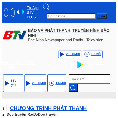
Tải App
BTV
Tìm
PLUS
BÁO VÀ PHÁT THANH, TRUYỀN HÌNH BẮC
NINH
Bac Ninh Newspaper and Radio - Television
VIDEO
MỚI
TIN
MỚI
Hotline: (+84) - 0204 -
Tải App BTV
3555568
PLUS
BTV
VIDEO
MỚI
TIN
MỚI
(CŨ)
CHƯƠNG TRÌNH PHÁT THANH
Đọc truyện Radio
Đọc truyện