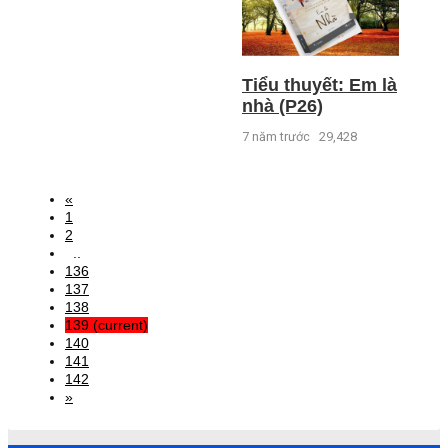
Tiểu thuyết: Em là
nhà (P26)
7 năm trước
29,428
«
1
2
..
136
137
138
139
(current)
140
141
142
»