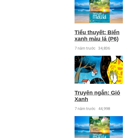
Tiểu thuyết: Biển
xanh màu lá (P6)
7 năm trước
34,836
Truyện ngắn: Gió
Xanh
7 năm trước
44,998