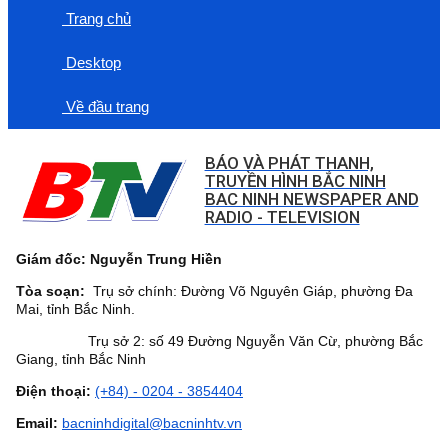
Trang chủ
Desktop
Về đầu trang
BÁO VÀ PHÁT THANH,
TRUYỀN HÌNH BẮC NINH
BAC NINH NEWSPAPER AND
RADIO - TELEVISION
Giám đốc: Nguyễn Trung Hiền
Tòa soạn:
Trụ sở chính: Đường Võ Nguyên Giáp, phường Đa
Mai, tỉnh Bắc Ninh.
Trụ sở 2: số 49 Đường Nguyễn Văn Cừ, phường Bắc
Giang, tỉnh Bắc Ninh
Điện thoại:
(+84) - 0204 - 3854404
Email:
bacninhdigital@bacninhtv.vn