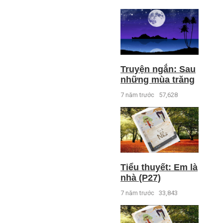
Truyện ngắn: Sau
những mùa trăng
7 năm trước
57,628
Tiểu thuyết: Em là
nhà (P27)
7 năm trước
33,843