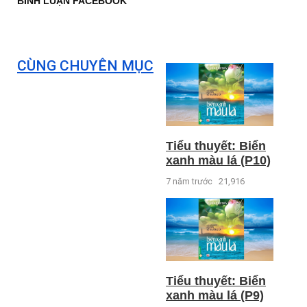
BÌNH LUẬN FACEBOOK
CÙNG CHUYÊN MỤC
Tiểu thuyết: Biển
xanh màu lá (P10)
7 năm trước
21,916
Tiểu thuyết: Biển
xanh màu lá (P9)