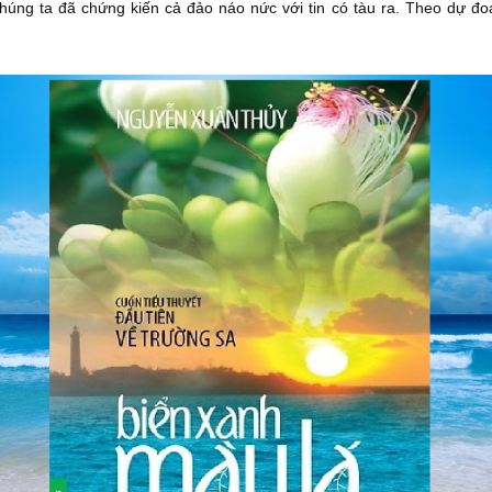
chúng ta đã chứng kiến cả đảo náo nức với tin có tàu ra. Theo dự đoá