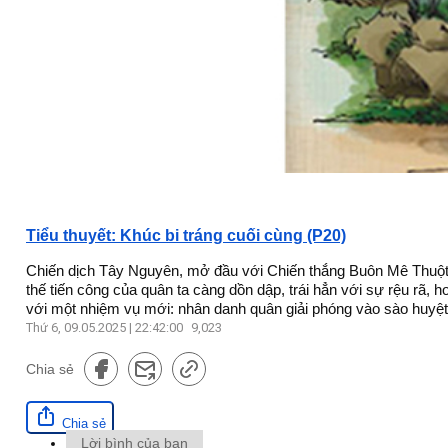
Tiểu thuyết: Khúc bi tráng cuối cùng (P20)
Chiến dịch Tây Nguyên, mở đầu với Chiến thắng Buôn Mê Thuột đ
thế tiến công của quân ta càng dồn dập, trái hẳn với sự rệu rã
với một nhiệm vụ mới: nhân danh quân giải phóng vào sào huyệt
Thứ 6, 09.05.2025 | 22:42:00
9,023
Chia sẻ
Chia sẻ
Lời bình của bạn