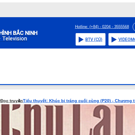
Hotline: (+84) - 0204 - 3555568
HÌNH BẮC NINH
 Television
BTV (CŨ)
VIDEO
M
o
Đọc truyện
Tiểu thuyết: Khúc bi tráng cuối cùng (P20) - Chương t