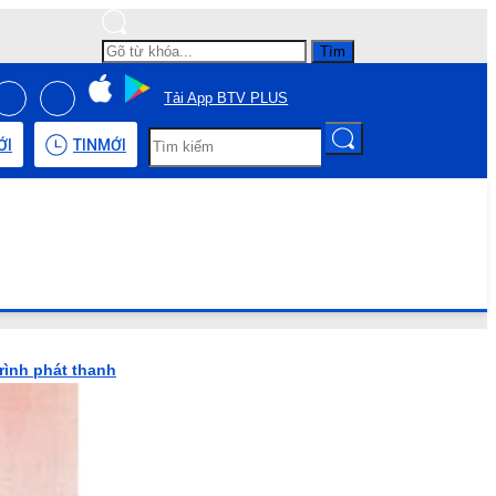
Tìm
Tải App BTV PLUS
ỚI
TIN
MỚI
rình phát thanh