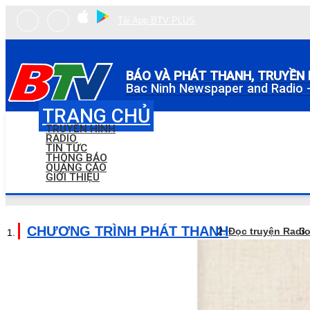
Tải App BTV PLUS
BÁO VÀ PHÁT THANH, TRUYỀN 
Bac Ninh Newspaper and Radio -
TRANG CHỦ
TRUYỀN HÌNH
RADIO
TIN TỨC
THÔNG BÁO
QUẢNG CÁO
GIỚI THIỆU
CHƯƠNG TRÌNH PHÁT THANH
Đọc truyện Radi