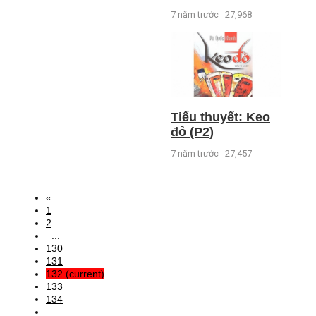
7 năm trước
27,968
Tiểu thuyết: Keo
đỏ (P2)
7 năm trước
27,457
«
1
2
...
130
131
132
(current)
133
134
..