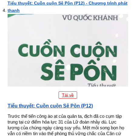
Tiểu thuyết: Cuồn cuộn Sê Pôn (P12) - Chương trình phát
thanh
Tải về
Tiểu thuyết: Cuồn cuộn Sê Pôn (P12)
Trước thế tiến công ào ạt của quân ta, địch đã co cụm tập
trung tại cứ điểm hỏa lực 31 của Lữ đoàn nhảy dù. Lực
lượng của chúng ngày càng suy yếu. Mệt mỏi song bọn họ
vẫn có niềm tin vào thế phòng thủ vững chắc của Căn cứ