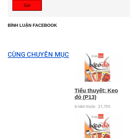
Gửi
BÌNH LUẬN FACEBOOK
CÙNG CHUYÊN MỤC
Tiểu thuyết: Keo
đỏ (P13)
6 năm trước
21,735