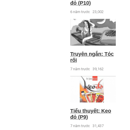
đỏ (P10)
6 năm trước
23,002
Truyện ngắn: Tóc
rối
7 năm trước
39,162
Tiểu thuyết: Keo
đỏ (P9)
7 năm trước
31,437