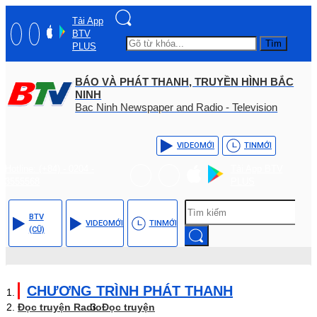
Tải App
BTV
Tìm
PLUS
BÁO VÀ PHÁT THANH, TRUYỀN HÌNH BẮC
NINH
Bac Ninh Newspaper and Radio - Television
VIDEO
MỚI
TIN
MỚI
Hotline: (+84) - 0204 -
Tải App BTV
3555568
PLUS
BTV
VIDEO
MỚI
TIN
MỚI
(CŨ)
CHƯƠNG TRÌNH PHÁT THANH
Đọc truyện Radio
Đọc truyện