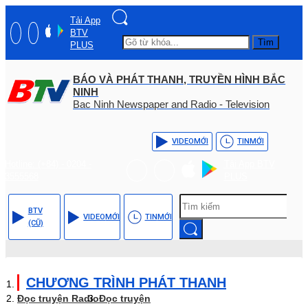
Tải App
BTV
Tìm
PLUS
BÁO VÀ PHÁT THANH, TRUYỀN HÌNH BẮC
NINH
Bac Ninh Newspaper and Radio - Television
VIDEO
MỚI
TIN
MỚI
Hotline: (+84) - 0204 -
Tải App BTV
3555568
PLUS
BTV
VIDEO
MỚI
TIN
MỚI
(CŨ)
CHƯƠNG TRÌNH PHÁT THANH
Đọc truyện Radio
Đọc truyện