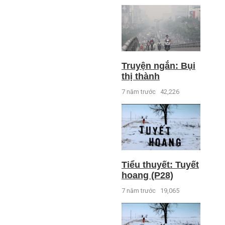
Truyện ngắn: Bụi
thị thành
7 năm trước
42,226
Tiểu thuyết: Tuyết
hoang (P28)
7 năm trước
19,065