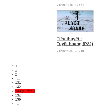
7 năm trước
19,554
Tiểu thuyết :
Tuyết hoang (P22)
7 năm trước
20,718
«
1
2
...
131
132
133
(current)
134
135
..