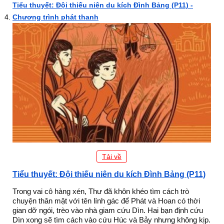
Tiểu thuyết: Đội thiếu niên du kích Đình Bảng (P11) -
Chương trình phát thanh
Tải về
Tiểu thuyết: Đội thiếu niên du kích Đình Bảng (P11)
Trong vai cô hàng xén, Thư đã khôn khéo tìm cách trò
chuyện thân mật với tên lính gác để Phát và Hoan có thời
gian dỡ ngói, trèo vào nhà giam cứu Dìn. Hai bạn định cứu
Dìn xong sẽ tìm cách vào cứu Húc và Bảy nhưng không kịp.