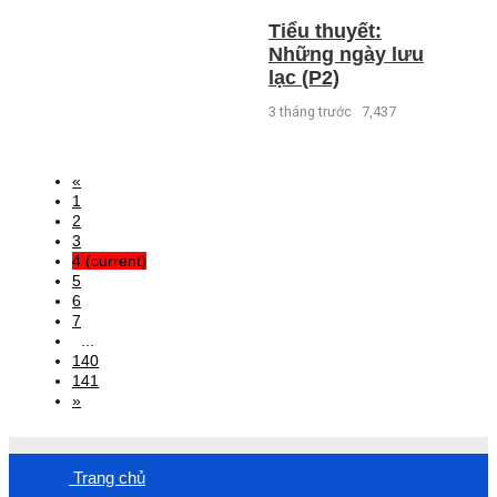
Tiểu thuyết:
Những ngày lưu
lạc (P2)
3 tháng trước
7,437
«
1
2
3
4
(current)
5
6
7
...
140
141
»
Trang chủ