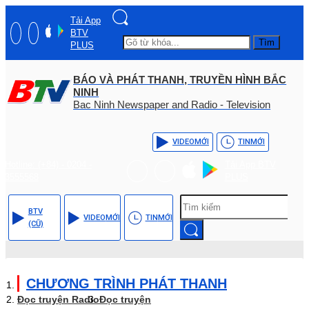
Tải App
BTV
Tìm
PLUS
BÁO VÀ PHÁT THANH, TRUYỀN HÌNH BẮC
NINH
Bac Ninh Newspaper and Radio - Television
VIDEO
MỚI
TIN
MỚI
Hotline: (+84) - 0204 -
Tải App BTV
3555568
PLUS
BTV
VIDEO
MỚI
TIN
MỚI
(CŨ)
CHƯƠNG TRÌNH PHÁT THANH
Đọc truyện Radio
Đọc truyện