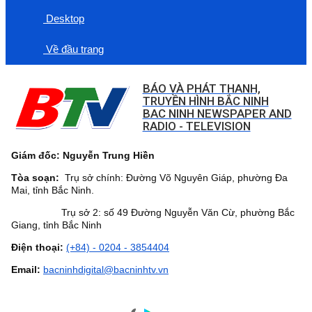
Desktop
Về đầu trang
BÁO VÀ PHÁT THANH,
TRUYỀN HÌNH BẮC NINH
BAC NINH NEWSPAPER AND
RADIO - TELEVISION
Giám đốc: Nguyễn Trung Hiền
Tòa soạn:
Trụ sở chính: Đường Võ Nguyên Giáp, phường Đa
Mai, tỉnh Bắc Ninh.
Trụ sở 2: số 49 Đường Nguyễn Văn Cừ, phường Bắc
Giang, tỉnh Bắc Ninh
Điện thoại:
(+84) - 0204 - 3854404
Email:
bacninhdigital@bacninhtv.vn