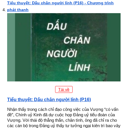
Tiểu thuyết: Dấu chân người lính (P16) - Chương trình
phát thanh
Tải về
Tiểu thuyết: Dấu chân người lính (P16)
Nhận thấy trong cách chỉ đạo công việc của Vượng “có vấn
đề”, Chính uỷ Kinh đã dự cuộc họp Đảng uỷ tiểu đoàn của
Vượng. Với thái độ thẳng thắn, chân tình, ông đã chỉ ra cho
các cán bộ trong Đảng uỷ thấy tư tưởng ngại kiên trì bao vây