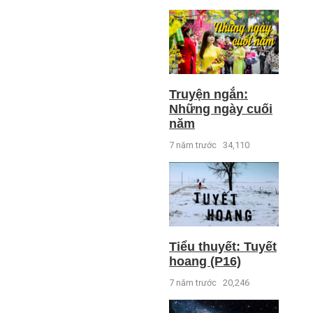
Truyện ngắn:
Những ngày cuối
năm
7 năm trước
34,110
Tiểu thuyết: Tuyết
hoang (P16)
7 năm trước
20,246