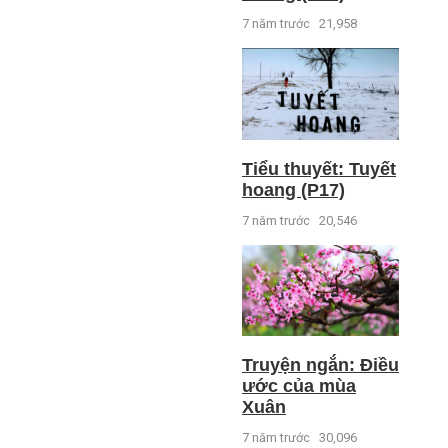
7 năm trước
21,958
Tiểu thuyết: Tuyết
hoang (P17)
7 năm trước
20,546
Truyện ngắn: Điều
ước của mùa
Xuân
7 năm trước
30,096