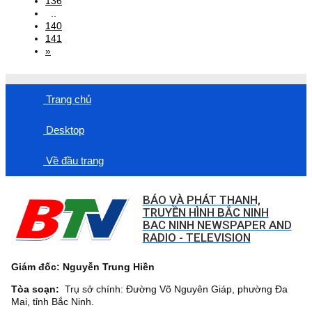
136
..
140
141
»
Trang chủ
Desktop
Về đầu trang
BÁO VÀ PHÁT THANH,
TRUYỀN HÌNH BẮC NINH
BAC NINH NEWSPAPER AND
RADIO - TELEVISION
Giám đốc: Nguyễn Trung Hiền
Tòa soạn:
Trụ sở chính: Đường Võ Nguyên Giáp, phường Đa
Mai, tỉnh Bắc Ninh.