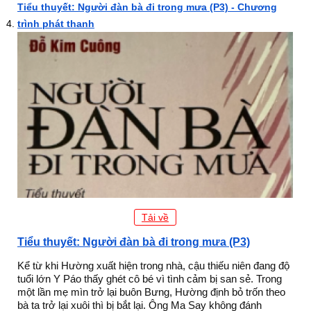
Tiểu thuyết: Người đàn bà đi trong mưa (P3) - Chương
trình phát thanh
Tải về
Tiểu thuyết: Người đàn bà đi trong mưa (P3)
Kể từ khi Hường xuất hiện trong nhà, cậu thiếu niên đang độ
tuổi lớn Y Páo thấy ghét cô bé vì tình cảm bị san sẻ. Trong
một lần mẹ mìn trở lại buôn Bưng, Hường định bỏ trốn theo
bà ta trở lại xuôi thì bị bắt lại. Ông Ma Say không đánh