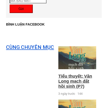
Gửi
BÌNH LUẬN FACEBOOK
CÙNG CHUYÊN MỤC
Tiểu thuyết: Văn
Long mạch đất
hồi sinh (P7)
3 ngày trước
144