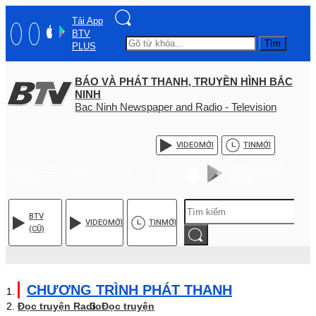
Tải App
BTV
Tìm
PLUS
BÁO VÀ PHÁT THANH, TRUYỀN HÌNH BẮC
NINH
Bac Ninh Newspaper and Radio - Television
VIDEO
MỚI
TIN
MỚI
Hotline: (+84) - 0204 -
Tải App BTV
3555568
PLUS
BTV
VIDEO
MỚI
TIN
MỚI
(CŨ)
CHƯƠNG TRÌNH PHÁT THANH
Đọc truyện Radio
Đọc truyện