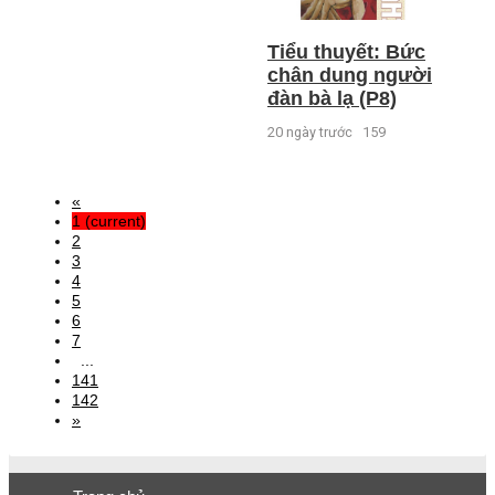
Tiểu thuyết: Bức
chân dung người
đàn bà lạ (P8)
20 ngày trước
159
«
1
(current)
2
3
4
5
6
7
...
141
142
»