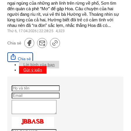
ngại ngùng của những anh lính trên rừng về phố, Sơn tìm
đến quán cà phê “Mơ” để gặp Hoa. Câu chuyện của hai
người đang ríu rít, vui vẻ thì bà Hường về. Thoáng nhìn sự
lúng túng của cả hai, Hường biết đôi trẻ có cảm tình với
nhau nên đã “ra đòn” sắc lẹm, nhắc thẳng Hoa đã có...
Thứ 6, 17.04.2026 | 22:28:25
4,323
Chia sẻ
Chia sẻ
Lời bình của bạn
Gửi ý kiến