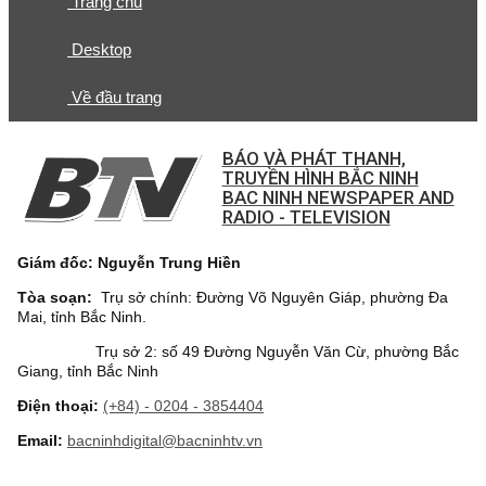
Trang chủ
Desktop
Về đầu trang
BÁO VÀ PHÁT THANH,
TRUYỀN HÌNH BẮC NINH
BAC NINH NEWSPAPER AND
RADIO - TELEVISION
Giám đốc: Nguyễn Trung Hiền
Tòa soạn:
Trụ sở chính: Đường Võ Nguyên Giáp, phường Đa
Mai, tỉnh Bắc Ninh.
Trụ sở 2: số 49 Đường Nguyễn Văn Cừ, phường Bắc
Giang, tỉnh Bắc Ninh
Điện thoại:
(+84) - 0204 - 3854404
Email:
bacninhdigital@bacninhtv.vn