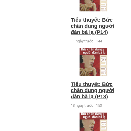
Tiểu thuyết: Bức
chân dung người
đàn bà lạ (P14)
11 ngày trước
144
Tiểu thuyết: Bức
chân dung người
đàn bà lạ (P13)
13 ngày trước
153