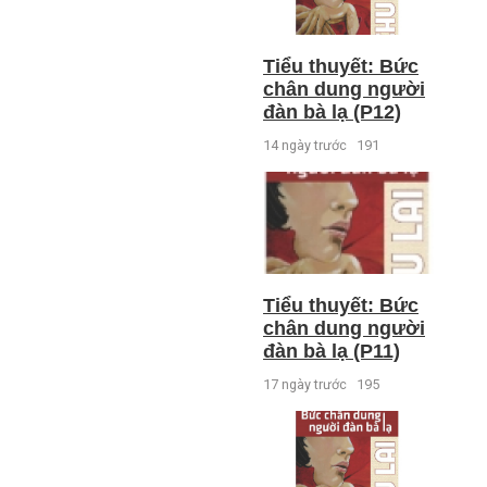
Tiểu thuyết: Bức
chân dung người
đàn bà lạ (P12)
14 ngày trước
191
Tiểu thuyết: Bức
chân dung người
đàn bà lạ (P11)
17 ngày trước
195