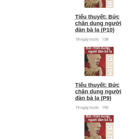
Tiểu thuyết: Bức
chân dung người
đàn bà lạ (P10)
18 ngày trước
158
Tiểu thuyết: Bức
chân dung người
đàn bà lạ (P9)
19 ngày trước
190