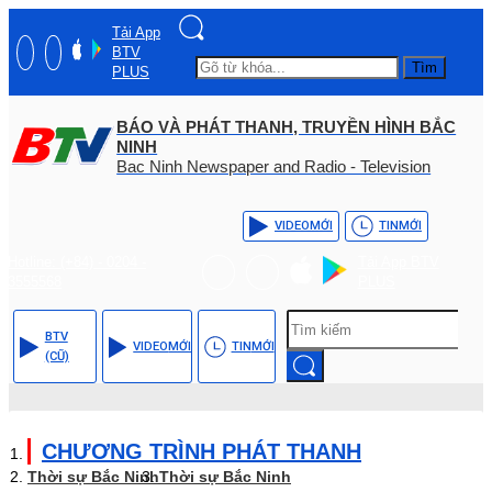
Tải App
BTV
Tìm
PLUS
BÁO VÀ PHÁT THANH, TRUYỀN HÌNH BẮC
NINH
Bac Ninh Newspaper and Radio - Television
VIDEO
MỚI
TIN
MỚI
Hotline: (+84) - 0204 -
Tải App BTV
3555568
PLUS
BTV
VIDEO
MỚI
TIN
MỚI
(CŨ)
CHƯƠNG TRÌNH PHÁT THANH
Thời sự Bắc Ninh
Thời sự Bắc Ninh