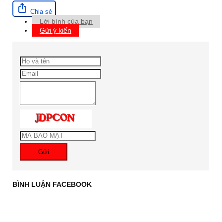
Chia sẻ
Lời bình của bạn
Gửi ý kiến
Gửi
BÌNH LUẬN FACEBOOK