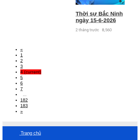
Thời sự Bắc Ninh
ngày 15-6-2026
2 tháng trước
8,560
«
1
2
3
4
(current)
5
6
7
...
182
183
»
Trang chủ