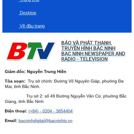
Desktop
Về đầu trang
BÁO VÀ PHÁT THANH,
TRUYỀN HÌNH BẮC NINH
BAC NINH NEWSPAPER AND
RADIO - TELEVISION
Giám đốc: Nguyễn Trung Hiền
Tòa soạn:
Trụ sở chính: Đường Võ Nguyên Giáp, phường Đa
Mai, tỉnh Bắc Ninh.
Trụ sở 2: số 49 Đường Nguyễn Văn Cừ, phường Bắc
Giang, tỉnh Bắc Ninh
Điện thoại:
(+84) - 0204 - 3854404
Email:
bacninhdigital@bacninhtv.vn