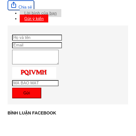
Chia sẻ
Lời bình của bạn
Gửi ý kiến
Gửi
BÌNH LUẬN FACEBOOK