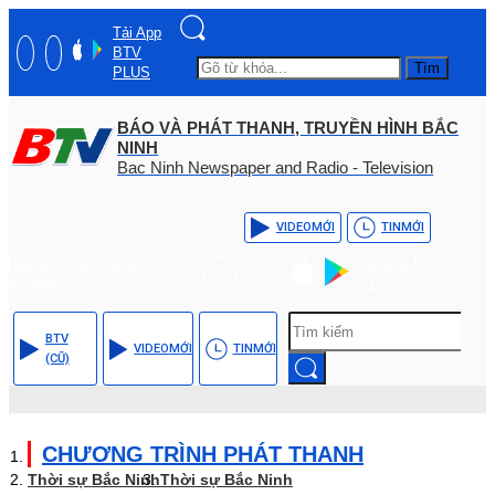
Tải App
BTV
Tìm
PLUS
BÁO VÀ PHÁT THANH, TRUYỀN HÌNH BẮC
NINH
Bac Ninh Newspaper and Radio - Television
VIDEO
MỚI
TIN
MỚI
Hotline: (+84) - 0204 -
Tải App BTV
3555568
PLUS
BTV
VIDEO
MỚI
TIN
MỚI
(CŨ)
CHƯƠNG TRÌNH PHÁT THANH
Thời sự Bắc Ninh
Thời sự Bắc Ninh