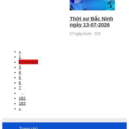
Thời sự Bắc Ninh
ngày 13-07-2026
27 ngày trước
225
«
1
2
(current)
3
4
5
6
7
...
182
183
»
Trang chủ