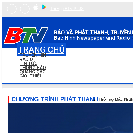
Tải App BTV PLUS
BÁO VÀ PHÁT THANH, TRUYỀN 
Bac Ninh Newspaper and Radio -
TRANG CHỦ
TRUYỀN HÌNH
RADIO
TIN TỨC
THÔNG BÁO
QUẢNG CÁO
GIỚI THIỆU
CHƯƠNG TRÌNH PHÁT THANH
Thời sự Bắc Nin