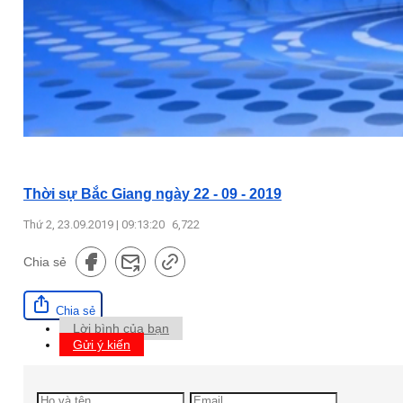
Thời sự Bắc Giang ngày 22 - 09 - 2019
Thứ 2, 23.09.2019 | 09:13:20
6,722
Chia sẻ
Chia sẻ
Lời bình của bạn
Gửi ý kiến