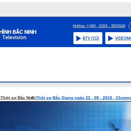
Hotline: (+84) - 0204 - 3555568
HÌNH BẮC NINH
 Television
BTV (CŨ)
VIDEO
M
h
Thời sự Bắc Ninh
Thời sự Bắc Giang ngày 22 - 09 - 2019 - Chương