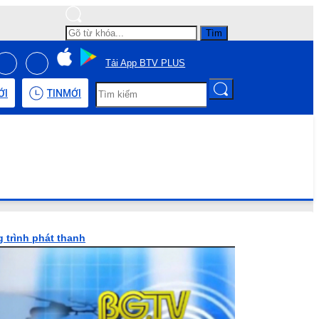
Tìm
Tải App BTV PLUS
ỚI
TIN
MỚI
 trình phát thanh