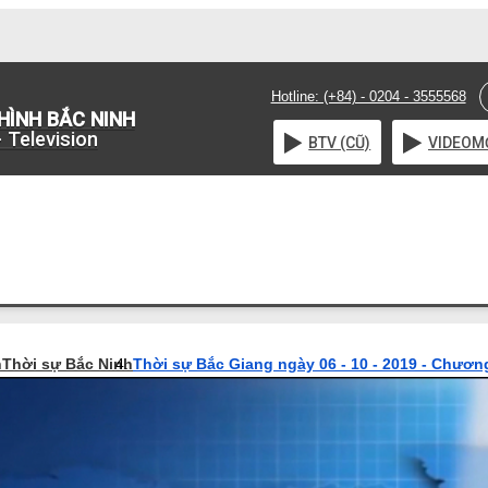
Hotline: (+84) - 0204 - 3555568
HÌNH BẮC NINH
 Television
BTV (CŨ)
VIDEO
M
h
Thời sự Bắc Ninh
Thời sự Bắc Giang ngày 06 - 10 - 2019 - Chương