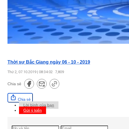
Thời sự Bắc Giang ngày 06 - 10 - 2019
Thứ 2, 07.10.2019 | 08:34:02
7,809
Chia sẻ
Chia sẻ
Lời bình của bạn
Gửi ý kiến