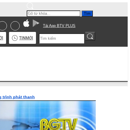
Tìm
Tải App BTV PLUS
ỚI
TIN
MỚI
 trình phát thanh