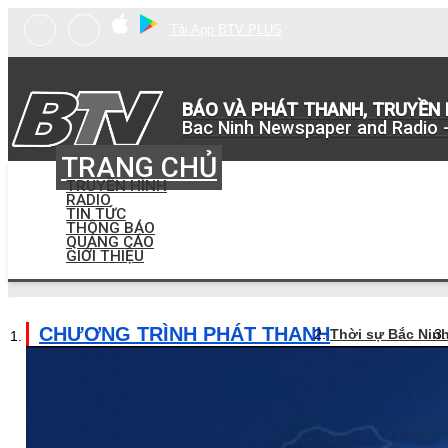
Tải App BTV PLUS
BÁO VÀ PHÁT THANH, TRUYỀN 
Bac Ninh Newspaper and Radio -
TRANG CHỦ
TRUYỀN HÌNH
RADIO
TIN TỨC
THÔNG BÁO
QUẢNG CÁO
GIỚI THIỆU
CHƯƠNG TRÌNH PHÁT THANH
Thời sự Bắc Nin