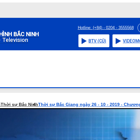
Hotline: (+84) - 0204 - 3555568
HÌNH BẮC NINH
 Television
BTV (CŨ)
VIDEO
M
h
Thời sự Bắc Ninh
Thời sự Bắc Giang ngày 26 - 10 - 2019 - Chương