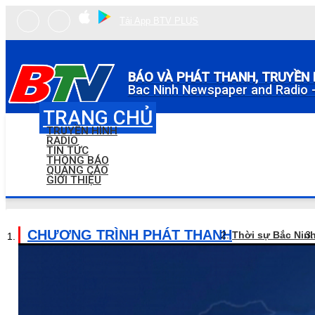
Tải App BTV PLUS
BÁO VÀ PHÁT THANH, TRUYỀN 
Bac Ninh Newspaper and Radio -
TRANG CHỦ
TRUYỀN HÌNH
RADIO
TIN TỨC
THÔNG BÁO
QUẢNG CÁO
GIỚI THIỆU
CHƯƠNG TRÌNH PHÁT THANH
Thời sự Bắc Nin