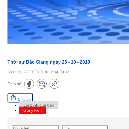
Thời sự Bắc Giang ngày 26 - 10 - 2019
Chủ nhật, 27.10.2019 | 10:12:34
7,012
Chia sẻ
Chia sẻ
Lời bình của bạn
Gửi ý kiến