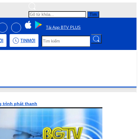
Tìm
Tải App BTV PLUS
ỚI
TIN
MỚI
 trình phát thanh