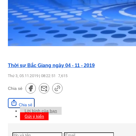
Thời sự Bắc Giang ngày 04 - 11 - 2019
Thứ 3, 05.11.2019 | 08:22:51
7,615
Chia sẻ
Chia sẻ
Lời bình của bạn
Gửi ý kiến