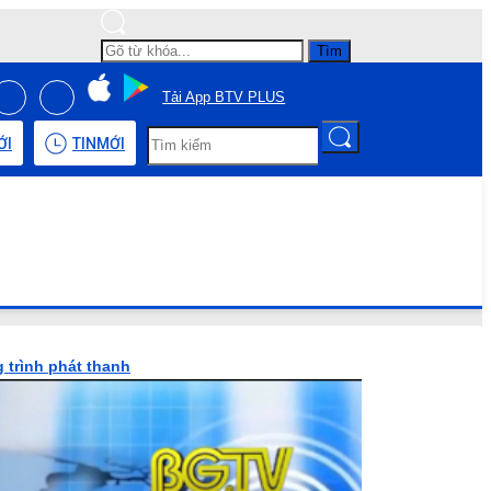
Tìm
Tải App BTV PLUS
ỚI
TIN
MỚI
 trình phát thanh