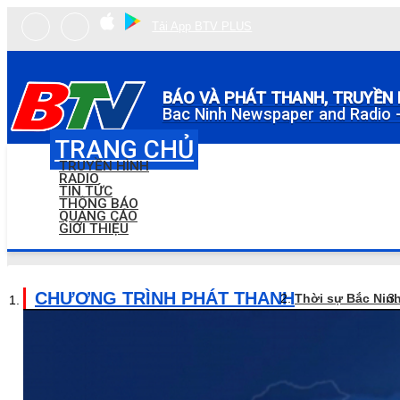
Tải App BTV PLUS
BÁO VÀ PHÁT THANH, TRUYỀN 
Bac Ninh Newspaper and Radio -
TRANG CHỦ
TRUYỀN HÌNH
RADIO
TIN TỨC
THÔNG BÁO
QUẢNG CÁO
GIỚI THIỆU
CHƯƠNG TRÌNH PHÁT THANH
Thời sự Bắc Nin