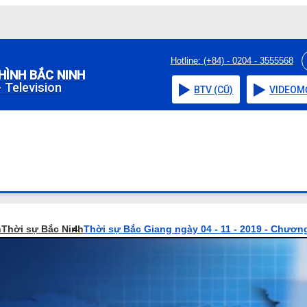
Hotline: (+84) - 0204 - 3555568
HÌNH BẮC NINH
 Television
BTV (CŨ)
VIDEO
M
h
Thời sự Bắc Ninh
Thời sự Bắc Giang ngày 04 - 11 - 2019 - Chương