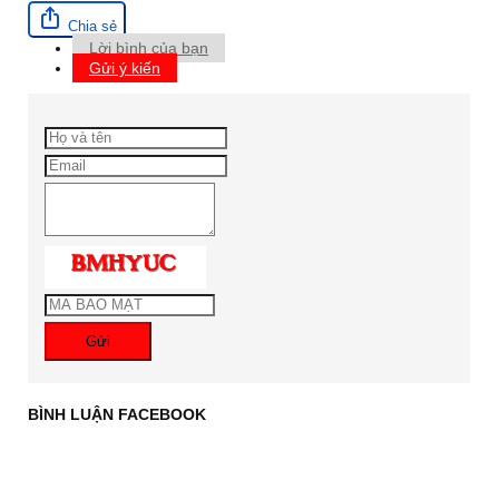
Chia sẻ
Lời bình của bạn
Gửi ý kiến
Gửi
BÌNH LUẬN FACEBOOK