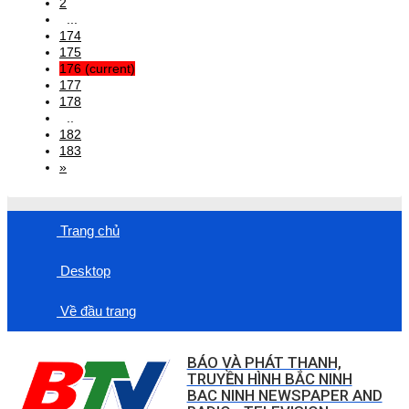
2
...
174
175
176
(current)
177
178
..
182
183
»
Trang chủ
Desktop
Về đầu trang
BÁO VÀ PHÁT THANH,
TRUYỀN HÌNH BẮC NINH
BAC NINH NEWSPAPER AND