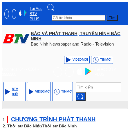
Tải App
BTV
Tìm
PLUS
BÁO VÀ PHÁT THANH, TRUYỀN HÌNH BẮC
NINH
Bac Ninh Newspaper and Radio - Television
VIDEO
MỚI
TIN
MỚI
Hotline: (+84) - 0204 -
Tải App BTV
3555568
PLUS
BTV
VIDEO
MỚI
TIN
MỚI
(CŨ)
CHƯƠNG TRÌNH PHÁT THANH
Thời sự Bắc Ninh
Thời sự Bắc Ninh