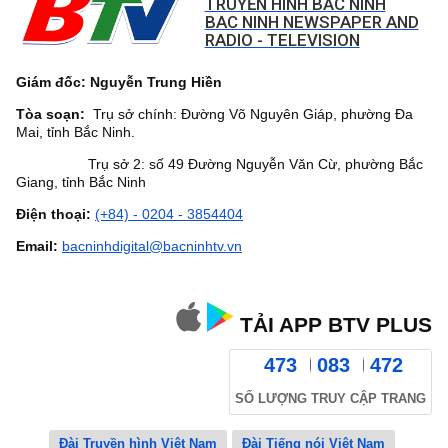
TRUYỀN HÌNH BẮC NINH
BAC NINH NEWSPAPER AND
RADIO - TELEVISION
Giám đốc: Nguyễn Trung Hiền
Tòa soạn:
Trụ sở chính: Đường Võ Nguyên Giáp, phường Đa
Mai, tỉnh Bắc Ninh.
Trụ sở 2: số 49 Đường Nguyễn Văn Cừ, phường Bắc
Giang, tỉnh Bắc Ninh
Điện thoại:
(+84) - 0204 - 3854404
Email:
bacninhdigital@bacninhtv.vn
TẢI APP BTV PLUS
473
083
472
SỐ LƯỢNG TRUY CẬP TRANG
Đài Truyền hình Việt Nam
Đài Tiếng nói Việt Nam