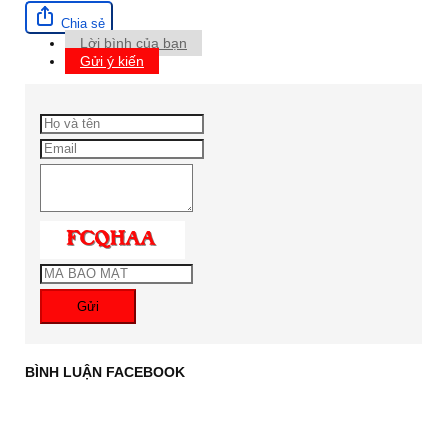
Chia sẻ
Lời bình của bạn
Gửi ý kiến
Gửi
BÌNH LUẬN FACEBOOK