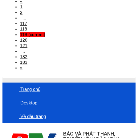
«
1
2
...
117
118
119
(current)
120
121
..
182
183
»
Trang chủ
Desktop
Về đầu trang
BÁO VÀ PHÁT THANH,