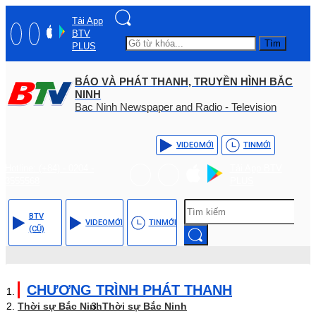
Tải App
BTV
Tìm
PLUS
BÁO VÀ PHÁT THANH, TRUYỀN HÌNH BẮC
NINH
Bac Ninh Newspaper and Radio - Television
VIDEO
MỚI
TIN
MỚI
Hotline: (+84) - 0204 -
Tải App BTV
3555568
PLUS
BTV
VIDEO
MỚI
TIN
MỚI
(CŨ)
CHƯƠNG TRÌNH PHÁT THANH
Thời sự Bắc Ninh
Thời sự Bắc Ninh