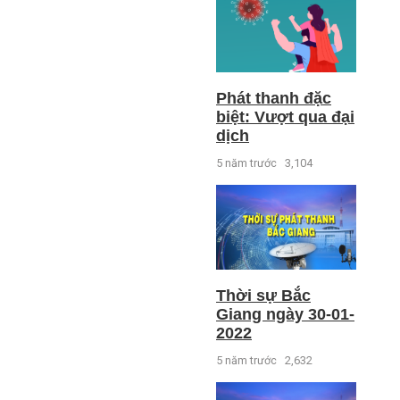
Phát thanh đặc
biệt: Vượt qua đại
dịch
5 năm trước
3,104
Thời sự Bắc
Giang ngày 30-01-
2022
5 năm trước
2,632