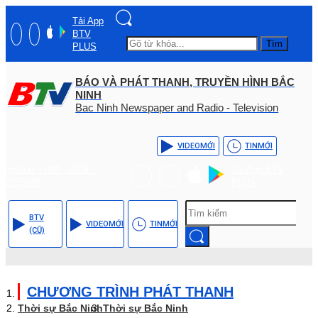
Tải App
BTV
Tìm
PLUS
BÁO VÀ PHÁT THANH, TRUYỀN HÌNH BẮC
NINH
Bac Ninh Newspaper and Radio - Television
VIDEO
MỚI
TIN
MỚI
Hotline: (+84) - 0204 -
Tải App BTV
3555568
PLUS
BTV
VIDEO
MỚI
TIN
MỚI
(CŨ)
CHƯƠNG TRÌNH PHÁT THANH
Thời sự Bắc Ninh
Thời sự Bắc Ninh