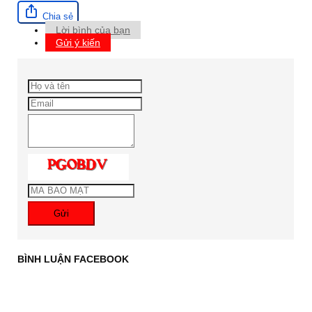
Chia sẻ
Lời bình của bạn
Gửi ý kiến
Gửi
BÌNH LUẬN FACEBOOK