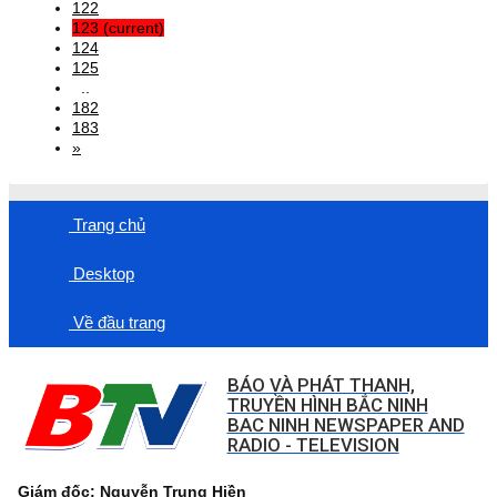
122
123
(current)
124
125
..
182
183
»
Trang chủ
Desktop
Về đầu trang
BÁO VÀ PHÁT THANH,
TRUYỀN HÌNH BẮC NINH
BAC NINH NEWSPAPER AND
RADIO - TELEVISION
Giám đốc: Nguyễn Trung Hiền