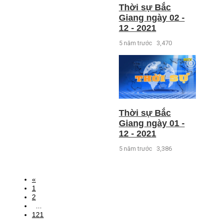
Thời sự Bắc
Giang ngày 02 -
12 - 2021
5 năm trước
3,470
Thời sự Bắc
Giang ngày 01 -
12 - 2021
5 năm trước
3,386
«
1
2
...
121