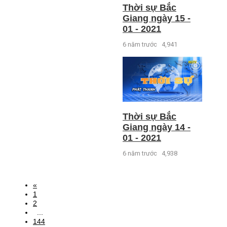
Thời sự Bắc
Giang ngày 15 -
01 - 2021
6 năm trước
4,941
Thời sự Bắc
Giang ngày 14 -
01 - 2021
6 năm trước
4,938
«
1
2
...
144