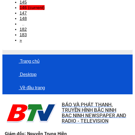
145
146
(current)
147
148
..
182
183
»
Trang chủ
Desktop
Về đầu trang
BÁO VÀ PHÁT THANH,
TRUYỀN HÌNH BẮC NINH
BAC NINH NEWSPAPER AND
RADIO - TELEVISION
Giám đốc: Nguyễn Trung Hiền