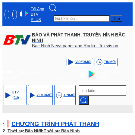
Tải App
BTV
Tìm
PLUS
BÁO VÀ PHÁT THANH, TRUYỀN HÌNH BẮC
NINH
Bac Ninh Newspaper and Radio - Television
VIDEO
MỚI
TIN
MỚI
Hotline: (+84) - 0204 -
Tải App BTV
3555568
PLUS
BTV
VIDEO
MỚI
TIN
MỚI
(CŨ)
CHƯƠNG TRÌNH PHÁT THANH
Thời sự Bắc Ninh
Thời sự Bắc Ninh