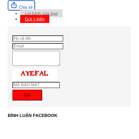
Chia sẻ
Lời bình của bạn
Gửi ý kiến
Gửi
BÌNH LUẬN FACEBOOK