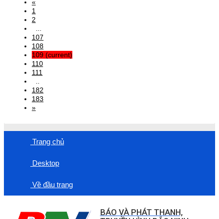
«
1
2
...
107
108
109
(current)
110
111
..
182
183
»
Trang chủ
Desktop
Về đầu trang
BÁO VÀ PHÁT THANH,