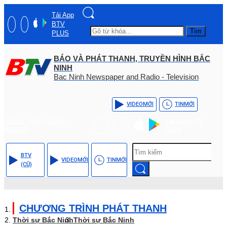
Tải App
BTV
Tìm
PLUS
BÁO VÀ PHÁT THANH, TRUYỀN HÌNH BẮC
NINH
Bac Ninh Newspaper and Radio - Television
VIDEO
MỚI
TIN
MỚI
Hotline: (+84) - 0204 -
Tải App BTV
3555568
PLUS
BTV
VIDEO
MỚI
TIN
MỚI
(CŨ)
CHƯƠNG TRÌNH PHÁT THANH
Thời sự Bắc Ninh
Thời sự Bắc Ninh