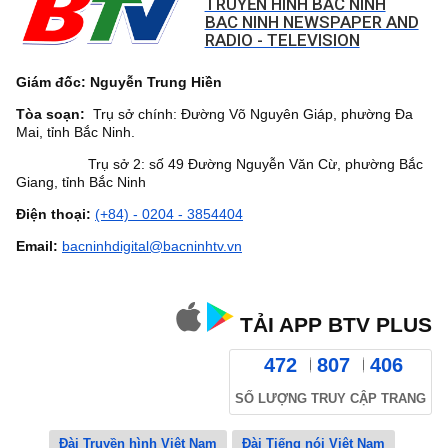
TRUYỀN HÌNH BẮC NINH
BAC NINH NEWSPAPER AND
RADIO - TELEVISION
Giám đốc: Nguyễn Trung Hiền
Tòa soạn:
Trụ sở chính: Đường Võ Nguyên Giáp, phường Đa
Mai, tỉnh Bắc Ninh.
Trụ sở 2: số 49 Đường Nguyễn Văn Cừ, phường Bắc
Giang, tỉnh Bắc Ninh
Điện thoại:
(+84) - 0204 - 3854404
Email:
bacninhdigital@bacninhtv.vn
TẢI APP BTV PLUS
472
807
406
SỐ LƯỢNG TRUY CẬP TRANG
Đài Truyền hình Việt Nam
Đài Tiếng nói Việt Nam