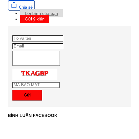
Chia sẻ
Lời bình của bạn
Gửi ý kiến
Gửi
BÌNH LUẬN FACEBOOK