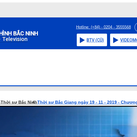
Hotline: (+84) - 0204 - 3555568
HÌNH BẮC NINH
 Television
BTV (CŨ)
VIDEO
M
h
Thời sự Bắc Ninh
Thời sự Bắc Giang ngày 19 - 11 - 2019 - Chương