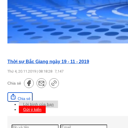
Thời sự Bắc Giang ngày 19 - 11 - 2019
Thứ 4, 20.11.2019 | 08:18:28
7,147
Chia sẻ
Chia sẻ
Lời bình của bạn
Gửi ý kiến