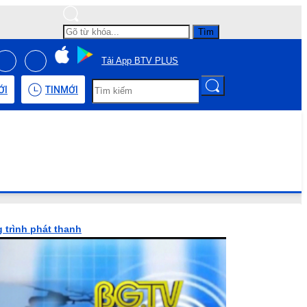
Tìm
Tải App BTV PLUS
ỚI
TIN
MỚI
 trình phát thanh