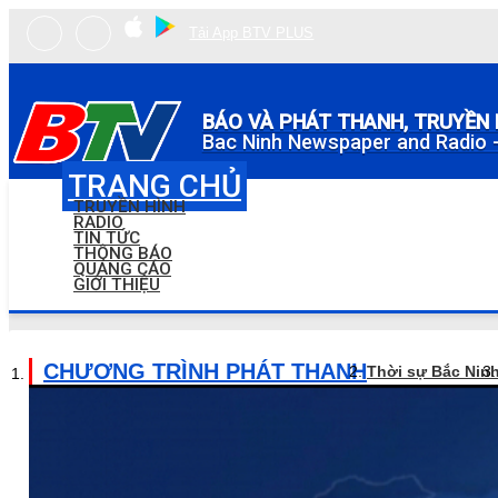
Tải App BTV PLUS
BÁO VÀ PHÁT THANH, TRUYỀN 
Bac Ninh Newspaper and Radio -
TRANG CHỦ
TRUYỀN HÌNH
RADIO
TIN TỨC
THÔNG BÁO
QUẢNG CÁO
GIỚI THIỆU
CHƯƠNG TRÌNH PHÁT THANH
Thời sự Bắc Nin