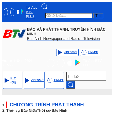
Tải App
BTV
Tìm
PLUS
BÁO VÀ PHÁT THANH, TRUYỀN HÌNH BẮC
NINH
Bac Ninh Newspaper and Radio - Television
VIDEO
MỚI
TIN
MỚI
Hotline: (+84) - 0204 -
Tải App BTV
3555568
PLUS
BTV
VIDEO
MỚI
TIN
MỚI
(CŨ)
CHƯƠNG TRÌNH PHÁT THANH
Thời sự Bắc Ninh
Thời sự Bắc Ninh