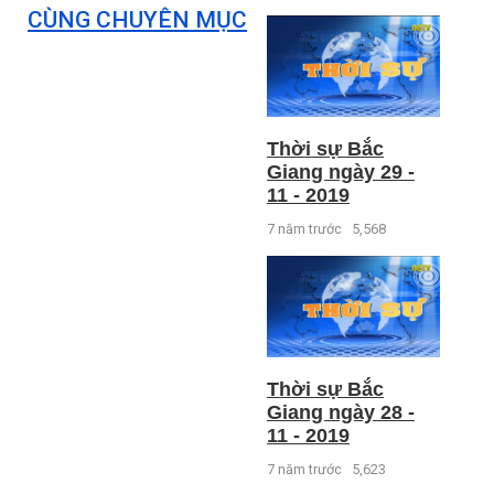
CÙNG CHUYÊN MỤC
Thời sự Bắc
Giang ngày 29 -
11 - 2019
7 năm trước
5,568
Thời sự Bắc
Giang ngày 28 -
11 - 2019
7 năm trước
5,623