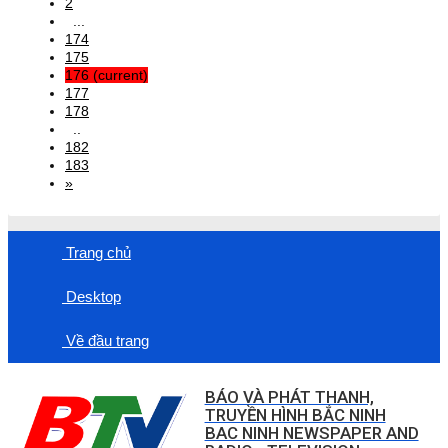
2
...
174
175
176
(current)
177
178
..
182
183
»
Trang chủ
Desktop
Về đầu trang
BÁO VÀ PHÁT THANH,
TRUYỀN HÌNH BẮC NINH
BAC NINH NEWSPAPER AND