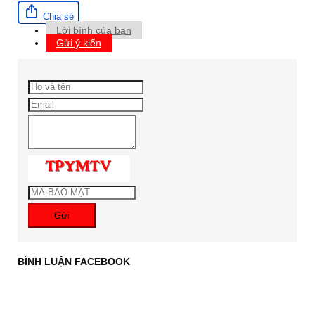
Chia sẻ
Lời bình của bạn
Gửi ý kiến
Gửi
BÌNH LUẬN FACEBOOK