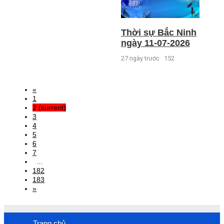
Thời sự Bắc Ninh
ngày 11-07-2026
27 ngày trước
152
«
1
2
(current)
3
4
5
6
7
...
182
183
»
Trang chủ