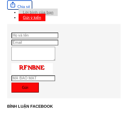
Chia sẻ
Lời bình của bạn
Gửi ý kiến
Gửi
BÌNH LUẬN FACEBOOK