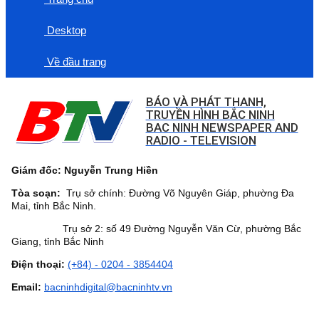
Desktop
Về đầu trang
BÁO VÀ PHÁT THANH,
TRUYỀN HÌNH BẮC NINH
BAC NINH NEWSPAPER AND
RADIO - TELEVISION
Giám đốc: Nguyễn Trung Hiền
Tòa soạn:
Trụ sở chính: Đường Võ Nguyên Giáp, phường Đa
Mai, tỉnh Bắc Ninh.
Trụ sở 2: số 49 Đường Nguyễn Văn Cừ, phường Bắc
Giang, tỉnh Bắc Ninh
Điện thoại:
(+84) - 0204 - 3854404
Email:
bacninhdigital@bacninhtv.vn