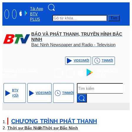
Tải App
BTV
Tìm
PLUS
BÁO VÀ PHÁT THANH, TRUYỀN HÌNH BẮC
NINH
Bac Ninh Newspaper and Radio - Television
VIDEO
MỚI
TIN
MỚI
Hotline: (+84) - 0204 -
Tải App BTV
3555568
PLUS
BTV
VIDEO
MỚI
TIN
MỚI
(CŨ)
CHƯƠNG TRÌNH PHÁT THANH
Thời sự Bắc Ninh
Thời sự Bắc Ninh