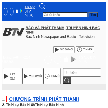
Tải App
BTV
Tìm
PLUS
BÁO VÀ PHÁT THANH, TRUYỀN HÌNH BẮC
NINH
Bac Ninh Newspaper and Radio - Television
VIDEO
MỚI
TIN
MỚI
Hotline: (+84) - 0204 -
Tải App BTV
3555568
PLUS
BTV
VIDEO
MỚI
TIN
MỚI
(CŨ)
CHƯƠNG TRÌNH PHÁT THANH
Thời sự Bắc Ninh
Thời sự Bắc Ninh