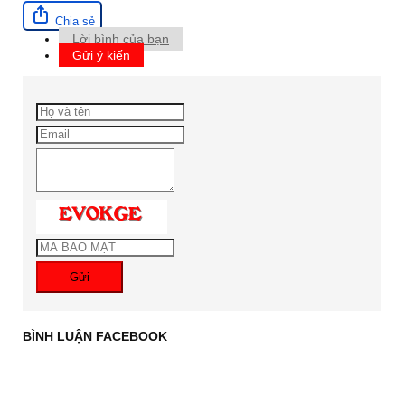
Chia sẻ
Lời bình của bạn
Gửi ý kiến
Gửi
BÌNH LUẬN FACEBOOK