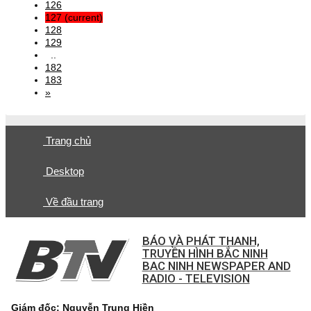
126
127
(current)
128
129
..
182
183
»
Trang chủ
Desktop
Về đầu trang
BÁO VÀ PHÁT THANH,
TRUYỀN HÌNH BẮC NINH
BAC NINH NEWSPAPER AND
RADIO - TELEVISION
Giám đốc: Nguyễn Trung Hiền