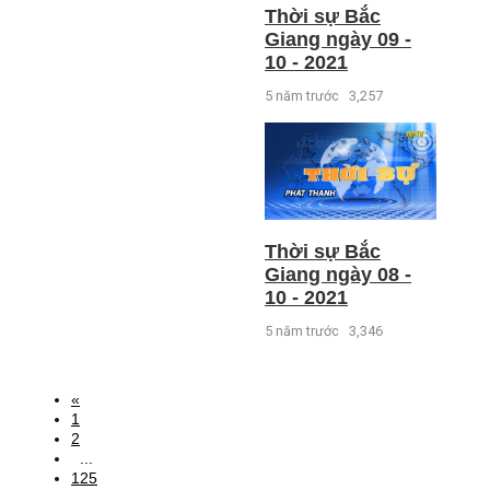
Thời sự Bắc
Giang ngày 09 -
10 - 2021
5 năm trước
3,257
Thời sự Bắc
Giang ngày 08 -
10 - 2021
5 năm trước
3,346
«
1
2
...
125