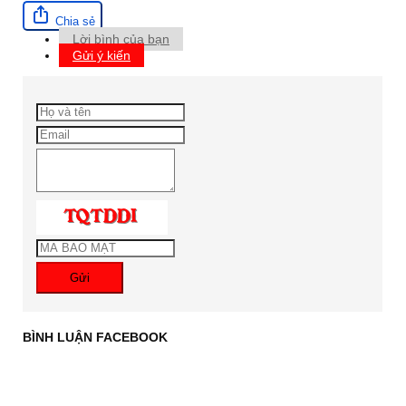
Chia sẻ
Lời bình của bạn
Gửi ý kiến
Gửi
BÌNH LUẬN FACEBOOK