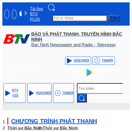
Tải App
BTV
Tìm
PLUS
BÁO VÀ PHÁT THANH, TRUYỀN HÌNH BẮC
NINH
Bac Ninh Newspaper and Radio - Television
VIDEO
MỚI
TIN
MỚI
Hotline: (+84) - 0204 -
Tải App BTV
3555568
PLUS
BTV
VIDEO
MỚI
TIN
MỚI
(CŨ)
CHƯƠNG TRÌNH PHÁT THANH
Thời sự Bắc Ninh
Thời sự Bắc Ninh