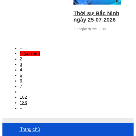
Thời sự Bắc Ninh
ngày 25-07-2026
13 ngày trước
109
«
1
(current)
2
3
4
5
6
7
...
182
183
»
Trang chủ