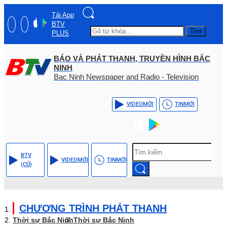
Tải App
BTV
Tìm
PLUS
BÁO VÀ PHÁT THANH, TRUYỀN HÌNH BẮC
NINH
Bac Ninh Newspaper and Radio - Television
VIDEO
MỚI
TIN
MỚI
Hotline: (+84) - 0204 -
Tải App BTV
3555568
PLUS
BTV
VIDEO
MỚI
TIN
MỚI
(CŨ)
CHƯƠNG TRÌNH PHÁT THANH
Thời sự Bắc Ninh
Thời sự Bắc Ninh