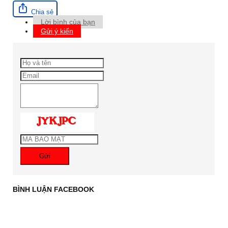
Chia sẻ
Lời bình của bạn
Gửi ý kiến
Gửi
BÌNH LUẬN FACEBOOK