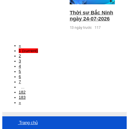
Thời sự Bắc Ninh
ngày 24-07-2026
13 ngày trước
117
«
1
(current)
2
3
4
5
6
7
...
182
183
»
Trang chủ