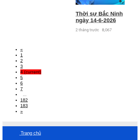
Thời sự Bắc Ninh
ngày 14-6-2026
2 tháng trước
8,067
«
1
2
3
4
(current)
5
6
7
...
182
183
»
Trang chủ