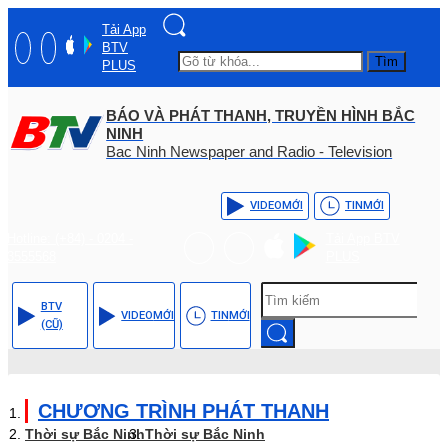
Tải App
BTV
Tìm
PLUS
BÁO VÀ PHÁT THANH, TRUYỀN HÌNH BẮC
NINH
Bac Ninh Newspaper and Radio - Television
VIDEO
MỚI
TIN
MỚI
Hotline: (+84) - 0204 -
Tải App BTV
3555568
PLUS
BTV
VIDEO
MỚI
TIN
MỚI
(CŨ)
CHƯƠNG TRÌNH PHÁT THANH
Thời sự Bắc Ninh
Thời sự Bắc Ninh