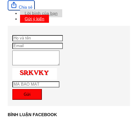
Chia sẻ
Lời bình của bạn
Gửi ý kiến
Gửi
BÌNH LUẬN FACEBOOK